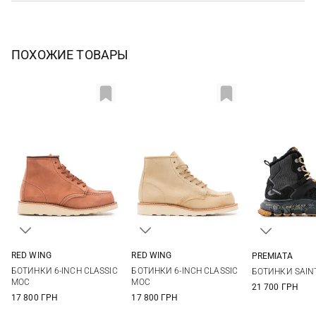
ПОХОЖИЕ ТОВАРЫ
RED WING
RED WING
PREMIATA
6,5 US
7 US
7,5 US
8 US
6,5 US
7 US
7,5 US
8 US
36
37
БОТИНКИ 6-INCH CLASSIC
БОТИНКИ 6-INCH CLASSIC
БОТИНКИ SAIN
8,5 US
9 US
8,5 US
9 US
40
41
MOC
MOC
21 700 ГРН
17 800 ГРН
17 800 ГРН