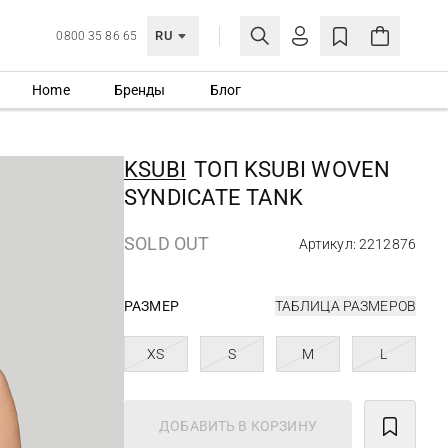
RU
0800 35 86 65
Home
Бренды
Блог
ЛИЧНЫЙ КАБИНЕТ
ВОЙТИ
KSUBI
ТОП KSUBI WOVEN
Еще не зарегистрированы?
SYNDICATE TANK
СОЗДАТЬ УЧЕТНУЮ ЗАПИСЬ
SOLD OUT
Артикул: 2212876
РАЗМЕР
ТАБЛИЦА РАЗМЕРОВ
XS
S
M
L
ДОБАВИТЬ В КОРЗИНУ