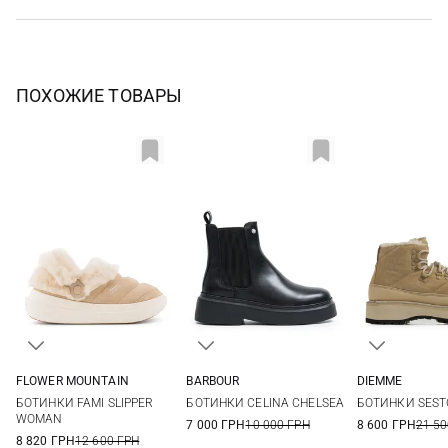
ПОХОЖИЕ ТОВАРЫ
FLOWER MOUNTAIN
BARBOUR
DIEMME
36
37
38
39
3 UK
4 UK
5 UK
6 UK
36
37
БОТИНКИ FAMI SLIPPER
БОТИНКИ CELINA CHELSEA
БОТИНКИ SEST
40
41
7 UK
38,5
39
WOMAN
7 000 ГРН
10 000 ГРН
8 600 ГРН
21 50
40,5
41
8 820 ГРН
12 600 ГРН