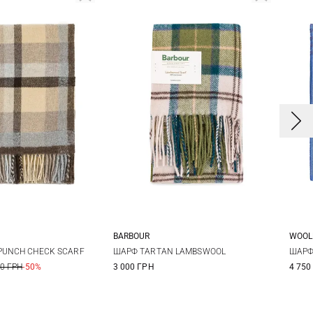
BARBOUR
WOOL
One size
One size
PUNCH CHECK SCARF
ШАРФ TARTAN LAMBSWOOL
ШАРФ
00 ГРН
-50%
3 000 ГРН
4 750