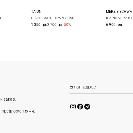
TAION
MERZ B.SCHW
One size
OL
ШАРФ BASIC DOWN SCARF
ШАРФ MERZ B.
1 350 грн
2 700 грн
-50%
6 900 грн
й заказ.
и предложениями.