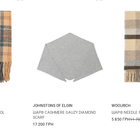
JOHNSTONS OF ELGIN
WOOLRICH
One size
OL
ШАРФ CASHMERE GAUZY DIAMOND
ШАРФ NEEDLE 
SCARF
5 850 ГРН
11 7
17 200 ГРН