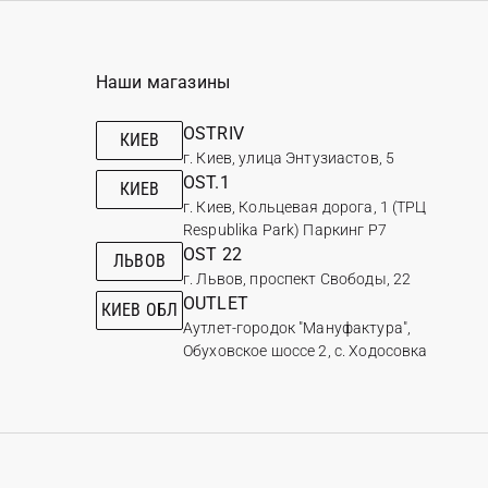
Наши магазины
OSTRIV
КИЕВ
г. Киев, улица Энтузиастов, 5
OST.1
КИЕВ
г. Киев, Кольцевая дорога, 1 (ТРЦ
Respublika Park) Паркинг Р7
OST 22
ЛЬВОВ
г. Львов, проспект Свободы, 22
OUTLET
КИЕВ ОБЛ
Аутлет-городок "Мануфактура",
Обуховское шоссе 2, с. Ходосовка