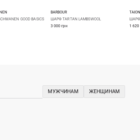
ANEN
BARBOUR
TAIO
One size
One size
SCHWANEN GOOD BASICS
ШАРФ TARTAN LAMBSWOOL
ШАРФ
3 000 грн
1 620
МУЖЧИНАМ
ЖЕНЩИНАМ