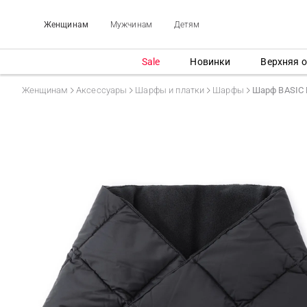
Женщинам
Мужчинам
Детям
Sale
Новинки
Верхняя 
Женщинам
Аксессуары
Шарфы и платки
Шарфы
Шарф BASIC