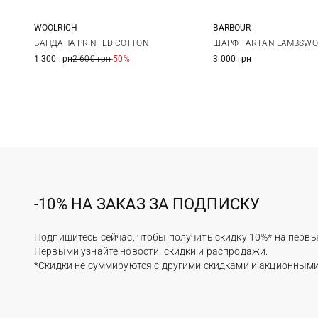
WOOLRICH
BARBOUR
One size
One size
БАНДАНА PRINTED COTTON
ШАРФ TARTAN LAMBSWO
1 300 грн
2 600 грн
-50%
3 000 грн
-10% НА ЗАКАЗ ЗА ПОДПИСКУ
Подпишитесь сейчас, чтобы получить скидку 10%* на первы
Первыми узнайте новости, скидки и распродажи.
*Скидки не суммируются с другими скидками и акционным