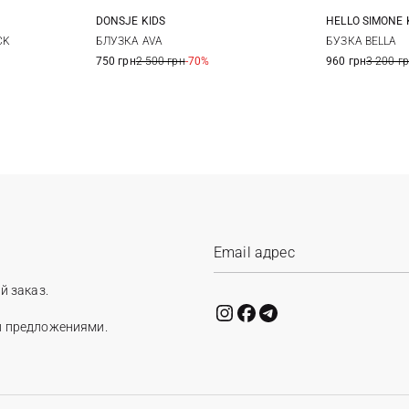
DONSJE KIDS
HELLO SIMONE 
8
10
2/3Y
4/5Y
6/7Y
7/8Y
4
CK
БЛУЗКА AVA
БУЗКА BELLA
750 грн
2 500 грн
-70%
960 грн
3 200 г
18/24М
й заказ.
и предложениями.