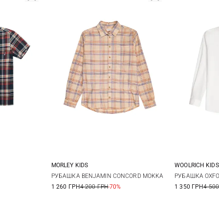
MORLEY KIDS
WOOLRICH KIDS
4
6
8
10
6
РУБАШКА BENJAMIN CONCORD MOKKA
РУБАШКА OXF
1 260 ГРН
4 200 ГРН
-70%
1 350 ГРН
4 500
12