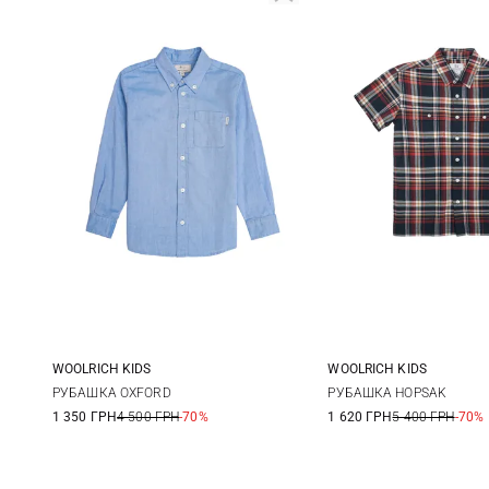
WOOLRICH KIDS
WOOLRICH KIDS
6
8
10
12
8
РУБАШКА OXFORD
РУБАШКА HOPSAK
1 350 ГРН
4 500 ГРН
-70%
1 620 ГРН
5 400 ГРН
-70%