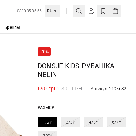
RU
0800 35 86 65
Бренды
ЛИЧНЫЙ КАБИНЕТ
ВОЙТИ
-70%
Еще не зарегистрированы?
СОЗДАТЬ УЧЕТНУЮ ЗАПИСЬ
DONSJE KIDS
РУБАШКА
NELIN
690 грн
2 300 ГРН
Артикул: 2195632
РАЗМЕР
1/2Y
2/3Y
4/5Y
6/7Y