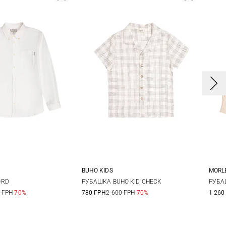
BUHO KIDS
MORL
8
10
12
4
6
8
10
3
ORD
РУБАШКА BUHO KID CHECK
РУБА
 ГРН
-70%
780 ГРН
2 600 ГРН
-70%
1 260
12
1