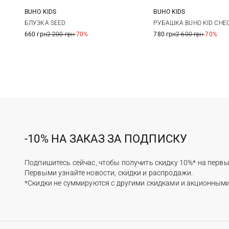
BUHO KIDS
BUHO KIDS
4
6
8
10
4
6
БЛУЗКА SEED
РУБАШКА BUHO KID CHE
660 грн
2 200 грн
-70%
780 грн
2 600 грн
-70%
12
12
-10% НА ЗАКАЗ ЗА ПОДПИСКУ
Подпишитесь сейчас, чтобы получить скидку 10%* на первы
Первыми узнайте новости, скидки и распродажи.
*Скидки не суммируются с другими скидками и акционным