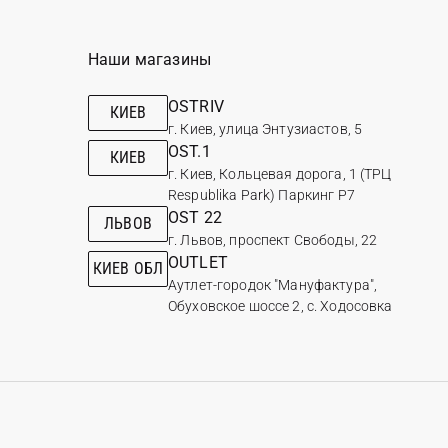
Наши магазины
OSTRIV
КИЕВ
г. Киев, улица Энтузиастов, 5
OST.1
КИЕВ
г. Киев, Кольцевая дорога, 1 (ТРЦ
Respublika Park) Паркинг Р7
OST 22
ЛЬВОВ
г. Львов, проспект Свободы, 22
OUTLET
КИЕВ ОБЛ
Аутлет-городок "Мануфактура",
Обуховское шоссе 2, с. Ходосовка