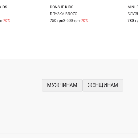
KIDS
DONSJE KIDS
MINI 
6
8
10
2/3Y
4/5Y
6/7Y
7/8Y
104/
БЛУЗКА BROZO
БЛУЗ
рн
-70%
750 грн
2 500 грн
-70%
780 г
МУЖЧИНАМ
ЖЕНЩИНАМ