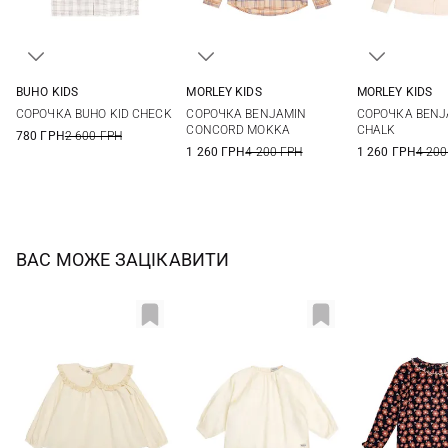
BUHO KIDS
MORLEY KIDS
MORLEY KIDS
4
6
8
10
4
6
8
10
3
4
СОРОЧКА BUHO KID CHECK
СОРОЧКА BENJAMIN
СОРОЧКА BENJ
12
12
10
12
CONCORD MOKKA
CHALK
780 ГРН
2 600 ГРН
1 260 ГРН
4 200 ГРН
1 260 ГРН
4 200
ВАС МОЖЕ ЗАЦІКАВИТИ