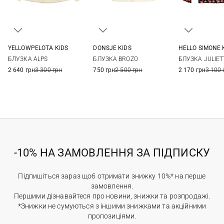
YELLOWPELOTA KIDS
DONSJE KIDS
HELLO SIMONE 
4
6
8
10
2/3Y
4/5Y
6/7Y
7/8Y
4
6
БЛУЗКА ALPS
БЛУЗКА BROZO
БЛУЗКА JULIET
12
12
2 640 грн
3 300 грн
750 грн
2 500 грн
2 170 грн
3 100 
-10% НА ЗАМОВЛЕННЯ ЗА ПІДПИСКУ
Підпишіться зараз щоб отримати знижку 10%* на перше
замовлення.
Першими дізнавайтеся про новини, знижки та розпродажі.
*Знижки не сумуються з іншими знижками та акційними
пропозиціями.