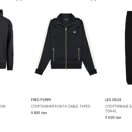
FRED PERRY
LES DEUX
XL
XXL
M
L
XL
M
RON
СПОРТИВНАЯ КОФТА CABLE TAPED
СПОРТИВНЫЕ 
TONAL
9 800 грн
5 600 грн