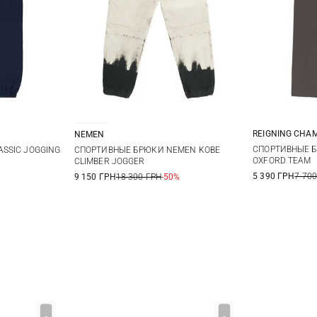
REIGNING CHA
NEMEN
M
L
XL
S
M
L
XL
СПОРТИВНЫЕ 
SSIC JOGGING
СПОРТИВНЫЕ БРЮКИ NEMEN KOBE
OXFORD TEAM
CLIMBER JOGGER
5 390 ГРН
7 700
9 150 ГРН
18 300 ГРН
-50%