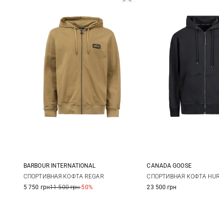
BARBOUR INTERNATIONAL
CANADA GOOSE
M
L
XL
XXL
M
L
СПОРТИВНАЯ КОФТА REGAR
СПОРТИВНАЯ КОФТА HU
5 750 грн
11 500 грн
-50%
23 500 грн
3XL