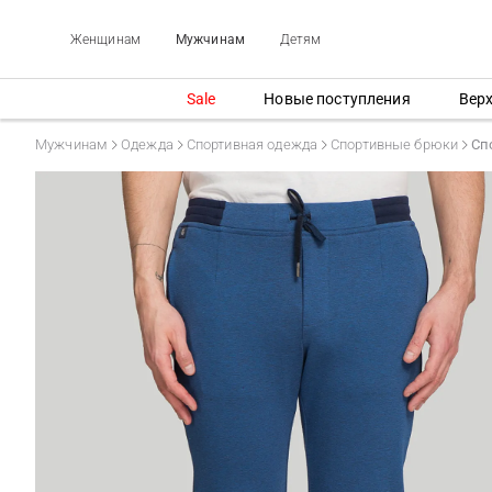
Женщинам
Мужчинам
Детям
Sale
Новые поступления
Вер
Мужчинам
Одежда
Спортивная одежда
Спортивные брюки
Сп