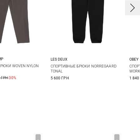
MP
LES DEUX
OBEY
L
XL
XXL
M
L
XL
XXL
S
БРЮКИ WOVEN NYLON
СПОРТИВНЫЕ БРЮКИ NORREGAARD
СПОР
TONAL
WORK
XX
 ГРН
-30%
5 600 ГРН
1 840