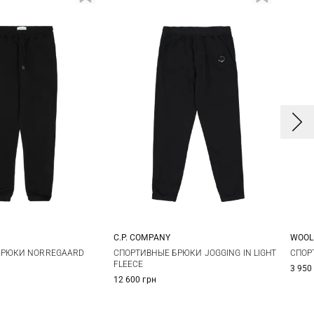
C.P. COMPANY
WOOL
L
XL
XXL
M
L
XL
XXL
S
БРЮКИ NORREGAARD
СПОРТИВНЫЕ БРЮКИ JOGGING IN LIGHT
СПОР
FLEECE
3 950
XX
12 600 грн