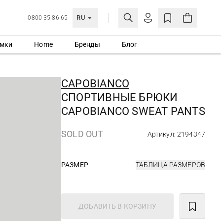
RU
0800 35 86 65
мки
Home
Бренды
Блог
ЛИЧНЫЙ КАБИНЕТ
ВОЙТИ
CAPOBIANCO
Еще не зарегистрированы?
СПОРТИВНЫЕ БРЮКИ
СОЗДАТЬ УЧЕТНУЮ ЗАПИСЬ
CAPOBIANCO SWEAT PANTS
SOLD OUT
Артикул: 2194347
РАЗМЕР
ТАБЛИЦА РАЗМЕРОВ
ДОБАВИТЬ В КОРЗИНУ