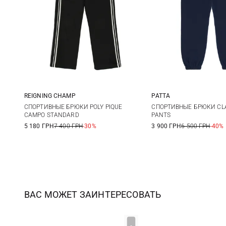
REIGNING CHAMP
PATTA
S
S
M
СПОРТИВНЫЕ БРЮКИ POLY PIQUE
СПОРТИВНЫЕ БРЮКИ CLA
CAMPO STANDARD
PANTS
XXL
5 180 ГРН
7 400 ГРН
-30%
3 900 ГРН
6 500 ГРН
-40%
ВАС МОЖЕТ ЗАИНТЕРЕСОВАТЬ