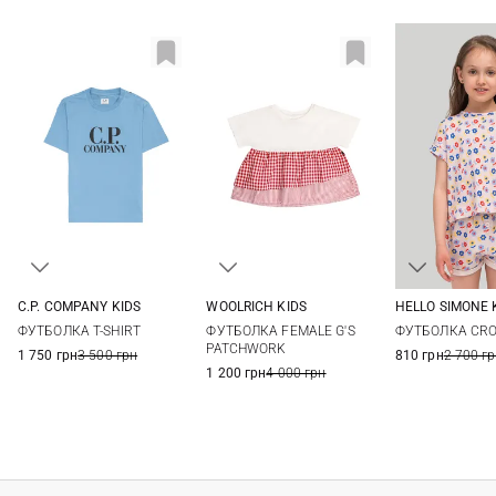
C.P. COMPANY KIDS
WOOLRICH KIDS
HELLO SIMONE 
8
10
12
14
4
6
8
10
4
6
ФУТБОЛКА T-SHIRT
ФУТБОЛКА FEMALE G'S
ФУТБОЛКА CR
12
PATCHWORK
1 750 грн
3 500 грн
810 грн
2 700 г
1 200 грн
4 000 грн