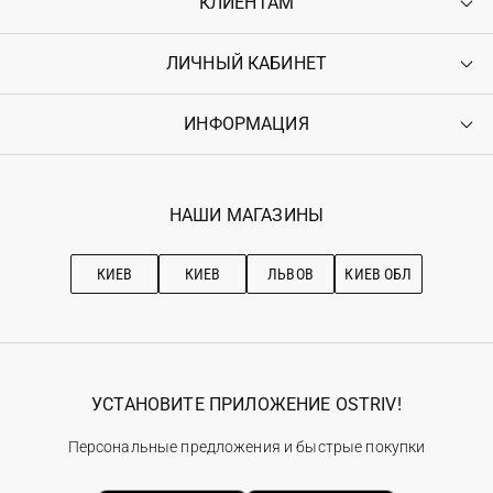
КЛИЕНТАМ
ЛИЧНЫЙ КАБИНЕТ
Контакты
Доставка
Оплата
ИНФОРМАЦИЯ
Войти
Возврат
Регистрация
Гарантия
Мои заказы
Программа лояльности
Вакансии
Избранное
Наши магазини
НАШИ МАГАЗИНЫ
Ostriv Club+
Про OSTRIV
Подписка на новости
Рекомендации по уходу
КИЕВ
КИЕВ
ЛЬВОВ
КИЕВ ОБЛ
УСТАНОВИТЕ ПРИЛОЖЕНИЕ OSTRIV!
Персональные предложения и быстрые покупки