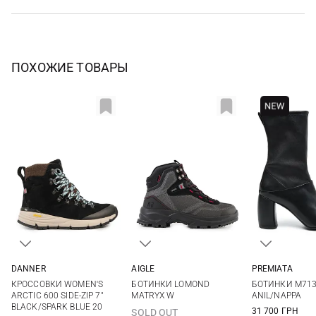
ПОХОЖИЕ ТОВАРЫ
DANNER
AIGLE
PREMIATA
5,5 US
6 US
6,5 US
7 US
35
36
37
38
36,5
37
КРОССОВКИ WOMEN'S
БОТИНКИ LOMOND
БОТИНКИ M71
7,5 US
8 US
8,5 US
9 US
39
40
41
38,5
39
ARCTIC 600 SIDE-ZIP 7"
MATRYX W
ANIL/NAPPA
BLACK/SPARK BLUE 20
9,5 US
31 700 ГРН
SOLD OUT