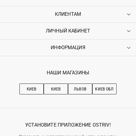
КЛИЕНТАМ
ЛИЧНЫЙ КАБИНЕТ
Контакты
Доставка
Оплата
ИНФОРМАЦИЯ
Войти
Возврат
Регистрация
Гарантия
Мои заказы
Программа лояльности
Вакансии
Избранное
Наши магазини
НАШИ МАГАЗИНЫ
Ostriv Club+
Про OSTRIV
Подписка на новости
Рекомендации по уходу
КИЕВ
КИЕВ
ЛЬВОВ
КИЕВ ОБЛ
УСТАНОВИТЕ ПРИЛОЖЕНИЕ OSTRIV!