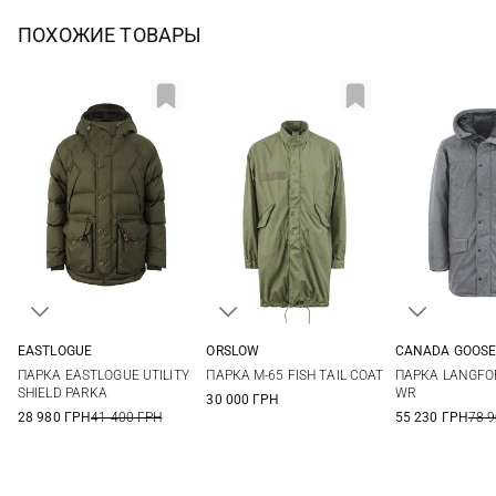
ПОХОЖИЕ ТОВАРЫ
EASTLOGUE
ORSLOW
CANADA GOOS
S
M
L
XL
2
3
4
M
L
ПАРКА EASTLOGUE UTILITY
ПАРКА M-65 FISH TAIL COAT
ПАРКА LANGFO
SHIELD PARKA
WR
30 000 ГРН
28 980 ГРН
41 400 ГРН
55 230 ГРН
78 