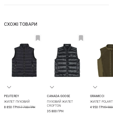
СХОЖІ ТОВАРИ
PEUTEREY
CANADA GOOSE
GRAMICCI
M
L
M
L
XL
XXL
S
M
ЖИЛЕТ ПУХОВИЙ
ПУХОВИЙ ЖИЛЕТ
ЖИЛЕТ POLART
3XL
CROFTON
8 850 ГРН
17 700 ГРН
4 950 ГРН
9 900
35 800 ГРН