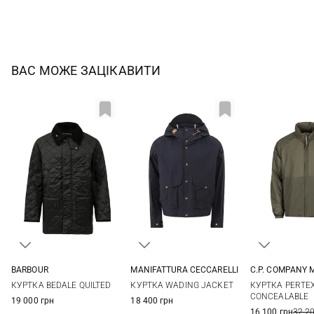
ВАС МОЖЕ ЗАЦІКАВИТИ
BARBOUR
MANIFATTURA CECCARELLI
C.P. COMPANY 
38
40
42
44
38
40
42
44
M
L
КУРТКА BEDALE QUILTED
КУРТКА WADING JACKET
КУРТКА PERTE
46
CONCEALABLE
19 000 грн
18 400 грн
16 100 грн
32 2