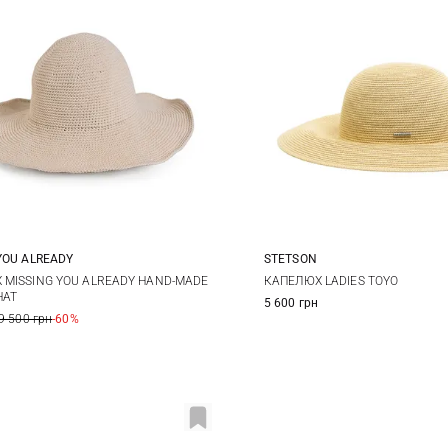
YOU ALREADY
STETSON
One size
S
M
L
 MISSING YOU ALREADY HAND-MADE
КАПЕЛЮХ LADIES TOYO
HAT
5 600 грн
XXL
9 500 грн
-60%