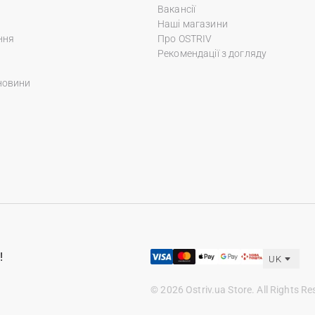
Вакансії
Наші магазини
ння
Про OSTRIV
Рекомендації з догляду
новини
!
UK
© 2026 Ostriv.ua Store. All Rights Re