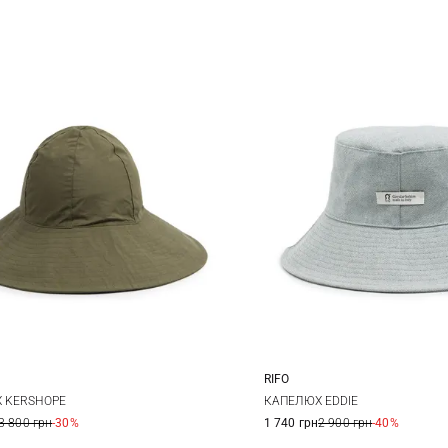
RIFO
M
L
M
 KERSHOPE
КАПЕЛЮХ EDDIE
3 800 грн
-30%
1 740 грн
2 900 грн
-40%