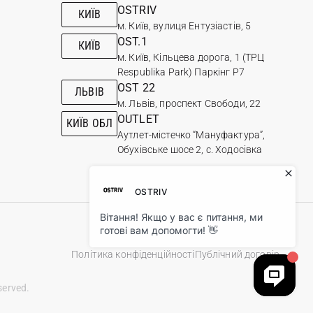
OSTRIV
КИЇВ
м. Київ, вулиця Ентузіастів, 5
OST.1
КИЇВ
м. Київ, Кільцева дорога, 1 (ТРЦ
Respublika Park) Паркінг Р7
OST 22
ЛЬВІВ
м. Львів, проспект Свободи, 22
OUTLET
КИЇВ ОБЛ
Аутлет-містечко “Мануфактура”,
Обухівське шосе 2, с. Ходосівка
Політика конфіденційності
Публічний договір
served.