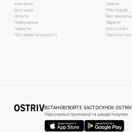
Контакти
Увійти
Доставка
Реєстрація
Оплата
Мої замовле
Повернення
Обране
Гарантія
Ostriv Club+
Програма лояльності
Підписка на 
ВСТАНОВЛЮЙТЕ ЗАСТОСУНОК OSTRIV
Персональні пропозиції та швидкі покупки