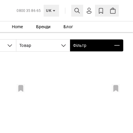
UK
0800 35 86 65
Home
Бренди
Блог
МОЯ ОБЛІКІВКА
УВІЙТИ
Товар
Фільтр
Ще не зареєстровані?
СТВОРИТИ ОБЛІКІВКУ