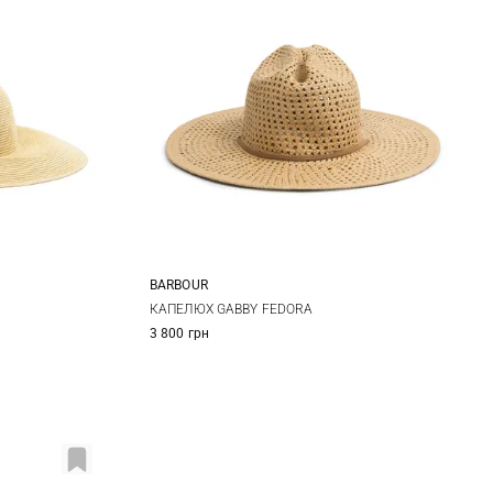
BARBOUR
XL
S
M
L
КАПЕЛЮХ GABBY FEDORA
3 800 грн