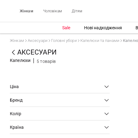
Жінкам
Чоловікам
Дітям
Sale
Нові надходження
В
Жінкам
Аксесуари
Головні убори
Капелюхи та панами
Капелю
АКСЕСУАРИ
Капелюхи
5 товарів
Ціна
Бренд
Колір
Країна