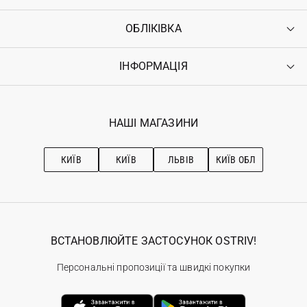
ОБЛІКІВКА
Контакти
Доставка
Оплата
ІНФОРМАЦІЯ
Увійти
Повернення
Реєстрація
Гарантія
Мої замовлення
Програма лояльності
Вакансії
Обране
Наші магазини
НАШІ МАГАЗИНИ
Ostriv Club+
Про OSTRIV
Підписка на новини
Рекомендації з догляду
КИЇВ
КИЇВ
ЛЬВІВ
КИЇВ ОБЛ
ВСТАНОВЛЮЙТЕ ЗАСТОСУНОК OSTRIV!
Персональні пропозиції та швидкі покупки