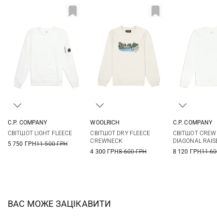
C.P. COMPANY
WOOLRICH
C.P. COMPANY
XS
S
M
L
L
M
L
СВІТШОТ LIGHT FLEECE
СВІТШОТ DRY FLEECE
СВІТШОТ CREW
XL
XXL
3XL
CREWNECK
DIAGONAL RAIS
5 750 ГРН
11 500 ГРН
4 300 ГРН
8 600 ГРН
8 120 ГРН
11 60
ВАС МОЖЕ ЗАЦІКАВИТИ