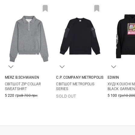
MERZ B.SCHWANEN
C.P. COMPANY METROPOLIS
EDWIN
M
L
XL
M
L
XL
XXL
S
M
СВІТШОТ ZIP COLLAR
СВІТШОТ METROPOLIS
ХУДІ KOUICHI 
XXL
SWEATSHIRT
SERIES
BLACK GARMEN
5 220 грн
8 700 грн
5 100 грн
10 200
SOLD OUT