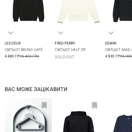
LES DEUX
FRED PERRY
EDWIN
M
L
XL
XXL
M
L
XL
S
M
СВІТШОТ BRUNO CAFÉ
СВІТШОТ HALF ZIP
СВІТШОТ SAKE
XXL
4 480 ГРН
6 400 ГРН
4 830 ГРН
6 900
SOLD OUT
ВАС МОЖЕ ЗАЦІКАВИТИ