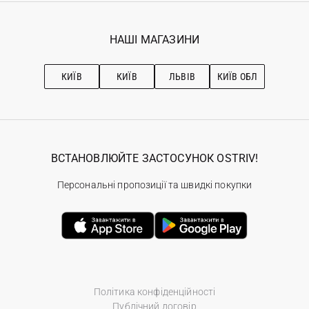
Гарантія
Мої замовлення
Програма лояльності
Вакансії
Обране
Наші магазини
НАШІ МАГАЗИНИ
Ostriv Club+
Про OSTRIV
Підписка на новини
Рекомендації з догляду
КИЇВ
КИЇВ
ЛЬВІВ
КИЇВ ОБЛ
ВСТАНОВЛЮЙТЕ ЗАСТОСУНОК OSTRIV!
Персональні пропозиції та швидкі покупки
Політика конфіденційності
Публічний договір