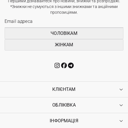
Першими дізнавайтеся про новини, знижки та розпродажі.
*Знижки не сумуються з іншими знижками та акційними
пропозиціями.
ЧОЛОВІКАМ
ЖІНКАМ
КЛІЄНТАМ
ОБЛІКІВКА
Контакти
Доставка
Оплата
ІНФОРМАЦІЯ
Увійти
Повернення
Реєстрація