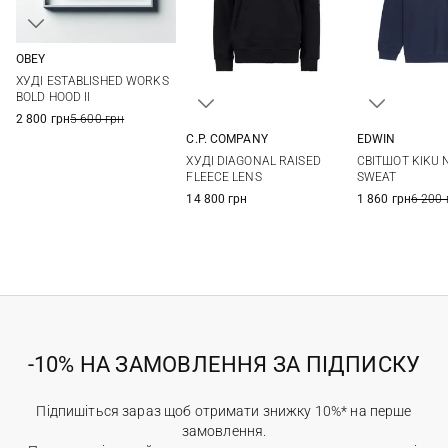
OBEY
S
M
L
XL
ХУДІ ESTABLISHED WORKS
XXL
BOLD HOOD II
2 800 грн
5 600 грн
C.P. COMPANY
EDWIN
S
M
L
XL
S
M
ХУДІ DIAGONAL RAISED
СВІТШОТ KIKU 
XXL
FLEECE LENS
SWEAT
14 800 грн
1 860 грн
6 200 
-10% НА ЗАМОВЛЕННЯ ЗА ПІДПИСКУ
Підпишіться зараз щоб отримати знижку 10%* на перше
замовлення.