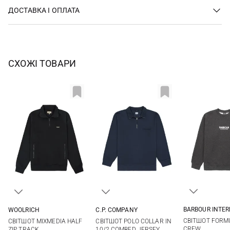
ДОСТАВКА І ОПЛАТА
СХОЖІ ТОВАРИ
BARBOUR INTE
WOOLRICH
C.P. COMPANY
S
M
S
M
L
XL
M
L
XL
XXL
СВІТШОТ FORM
СВІТШОТ MIXMEDIA HALF
СВІТШОТ POLO COLLAR IN
XXL
XXL
CREW
ZIP TRACK
10/2 COMBED JERSEY