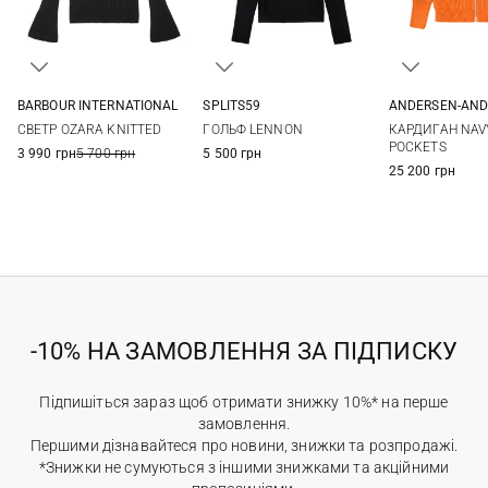
BARBOUR INTERNATIONAL
SPLITS59
ANDERSEN-AND
8
10
12
14
XS
S
M
L
XS
S
СВЕТР OZARA KNITTED
ГОЛЬФ LENNON
КАРДИГАН NAVY
XL
POCKETS
3 990 грн
5 700 грн
5 500 грн
25 200 грн
-10% НА ЗАМОВЛЕННЯ ЗА ПІДПИСКУ
Підпишіться зараз щоб отримати знижку 10%* на перше
замовлення.
Першими дізнавайтеся про новини, знижки та розпродажі.
*Знижки не сумуються з іншими знижками та акційними