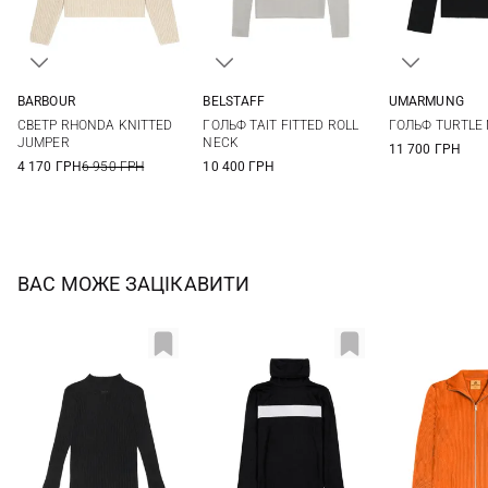
BARBOUR
BELSTAFF
UMARMUNG
6
8
10
12
XS
S
M
L
XS
S
СВЕТР RHONDA KNITTED
ГОЛЬФ TAIT FITTED ROLL
ГОЛЬФ TURTLE
14
16
JUMPER
NECK
11 700 ГРН
4 170 ГРН
6 950 ГРН
10 400 ГРН
ВАС МОЖЕ ЗАЦІКАВИТИ