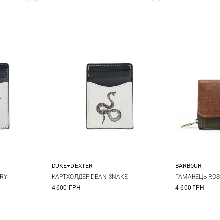
DUKE+DEXTER
BARBOUR
One size
RRY
КАРТХОЛДЕР DEAN SNAKE
ГАМАНЕЦЬ ROS
4 600 ГРН
4 600 ГРН