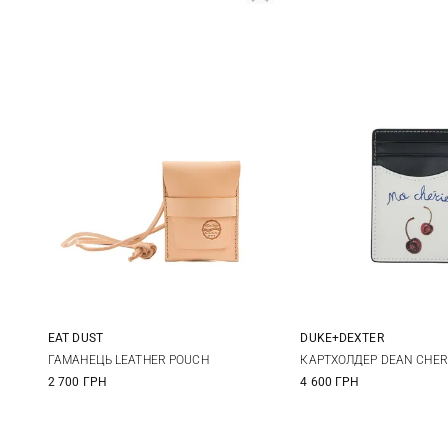
EAT DUST
DUKE+DEXTER
One size
One size
ГАМАНЕЦЬ LEATHER POUCH
КАРТХОЛДЕР DEAN CHE
2 700 ГРН
4 600 ГРН