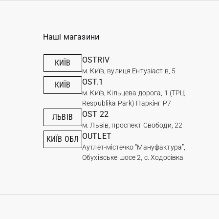
Наші магазини
OSTRIV
КИЇВ
м. Київ, вулиця Ентузіастів, 5
OST.1
КИЇВ
м. Київ, Кільцева дорога, 1 (ТРЦ
Respublika Park) Паркінг Р7
OST 22
ЛЬВІВ
м. Львів, проспект Свободи, 22
OUTLET
КИЇВ ОБЛ
Аутлет-містечко “Мануфактура”,
Обухівське шосе 2, с. Ходосівка