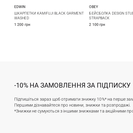
EDWIN
OBEY
One size
One size
ШКАРПЕТКИ KAMIFUJI BLACK GARMENT
БЕЙСБОЛКА DESIGN STUD
WASHED
STRAPBACK
1 200 грн
2 100 грн
-10% НА ЗАМОВЛЕННЯ ЗА ПІДПИСКУ
Підпишіться зараз щоб отримати знижку 10%* на перше за
Першими дізнавайтеся про новини, знижки та розпродажі.
*Знижки не сумуються з іншими знижками та акційними пр