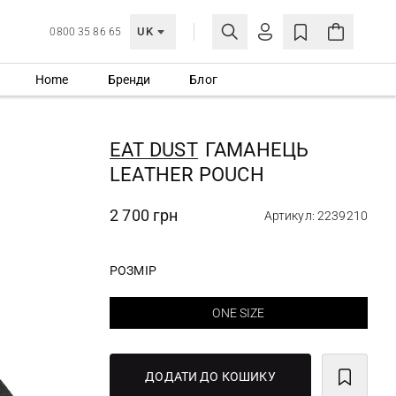
UK
0800 35 86 65
Home
Бренди
Блог
МОЯ ОБЛІКІВКА
УВІЙТИ
EAT DUST
ГАМАНЕЦЬ
Ще не зареєстровані?
LEATHER POUCH
СТВОРИТИ ОБЛІКІВКУ
2 700 грн
Артикул: 2239210
РОЗМІР
ONE SIZE
ДОДАТИ ДО КОШИКУ