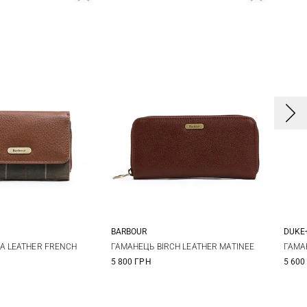
BARBOUR
DUKE
One size
One size
A LEATHER FRENCH
ГАМАНЕЦЬ BIRCH LEATHER MATINEE
ГАМА
5 800 ГРН
5 600