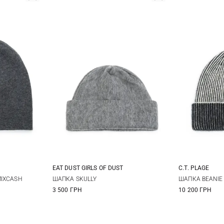
EAT DUST GIRLS OF DUST
C.T. PLAGE
S
M
L
38
4
MIXCASH
ШАПКА SKULLY
ШАПКА BEANIE
3 500 ГРН
10 200 ГРН