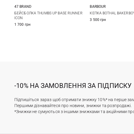
47 BRAND
BARBOUR
One size
S
M
БЕЙСБОЛКА THUMBS UP BASE RUNNER
КЕПКА BOTHAL BAKERBO
ICON
3 500 грн
1 700 грн
-10% НА ЗАМОВЛЕННЯ ЗА ПІДПИСКУ
Підпишіться зараз щоб отримати знижку 10%* на перше за
Першими дізнавайтеся про новини, знижки та розпродажі.
*Знижки не сумуються з іншими знижками та акційними пр