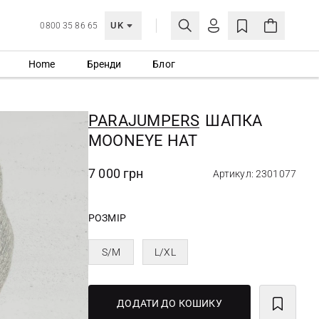
UK
0800 35 86 65
Home
Бренди
Блог
МОЯ ОБЛІКІВКА
УВІЙТИ
PARAJUMPERS
ШАПКА
Ще не зареєстровані?
MOONEYE HAT
СТВОРИТИ ОБЛІКІВКУ
7 000 грн
Артикул: 2301077
РОЗМІР
S/M
L/XL
ДОДАТИ ДО КОШИКУ