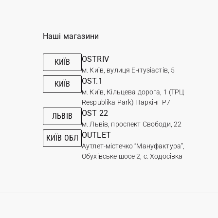
Наші магазини
OSTRIV
КИЇВ
м. Київ, вулиця Ентузіастів, 5
OST.1
КИЇВ
м. Київ, Кільцева дорога, 1 (ТРЦ
Respublika Park) Паркінг Р7
OST 22
ЛЬВІВ
м. Львів, проспект Свободи, 22
OUTLET
КИЇВ ОБЛ
Аутлет-містечко “Мануфактура”,
Обухівське шосе 2, с. Ходосівка