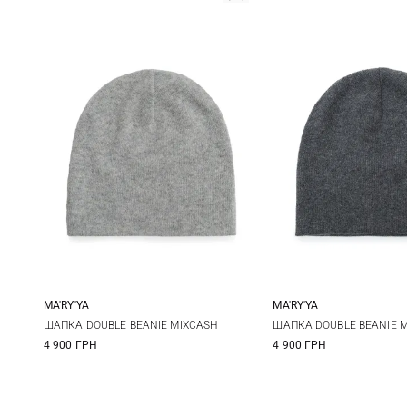
MA'RY'YA
MA'RY'YA
One size
One size
ШАПКА DOUBLE BEANIE MIXCASH
ШАПКА DOUBLE BEANIE 
4 900 ГРН
4 900 ГРН