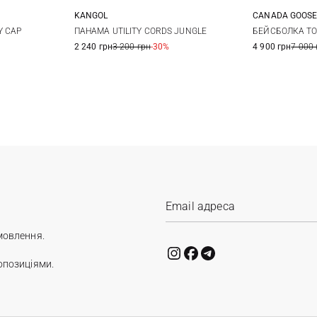
KANGOL
CANADA GOOS
L
S
M
L
XL
S/M
M
Y CAP
ПАНАМА UTILITY CORDS JUNGLE
БЕЙСБОЛКА TO
2 240 грн
3 200 грн
-30%
4 900 грн
7 000 
XXL
мовлення.
опозиціями.