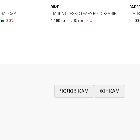
E
DIME
BARB
/L
L/XL
One size
NAL CAP
ШАПКА CLASSIC LEAFY FOLD BEANIE
ШАПК
грн
-30%
1 100 грн
2 200 грн
-50%
2 500
ЧОЛОВІКАМ
ЖІНКАМ