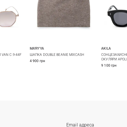
AKILA
MA'RY'YA
One size
СОНЦЕЗАХИСНІ
VAN C.9-44F
ШАПКА DOUBLE BEANIE MIXCASH
ОКУЛЯРИ APOL
4 900 грн
9 100 грн