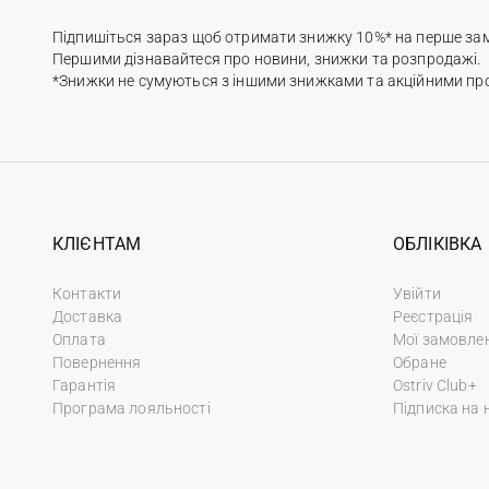
Підпишіться зараз щоб отримати знижку 10%* на перше за
Першими дізнавайтеся про новини, знижки та розпродажі.
*Знижки не сумуються з іншими знижками та акційними пр
КЛІЄНТАМ
ОБЛІКІВКА
Контакти
Увійти
Доставка
Реєстрація
Оплата
Мої замовле
Повернення
Обране
Гарантія
Ostriv Club+
Програма лояльності
Підписка на 