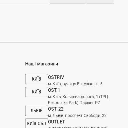
Наші магазини
OSTRIV
КИЇВ
м. Київ, вулиця Ентузіастів, 5
OST.1
КИЇВ
м. Київ, Кільцева дорога, 1 (ТРЦ
Respublika Park) Паркінг Р7
OST 22
ЛЬВІВ
м. Львів, проспект Свободи, 22
OUTLET
КИЇВ ОБЛ