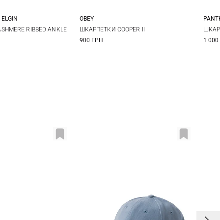
 ELGIN
OBEY
PANT
One size
One size
S
SHMERE RIBBED ANKLE
ШКАРПЕТКИ COOPER II
ШКАР
900 ГРН
1 000