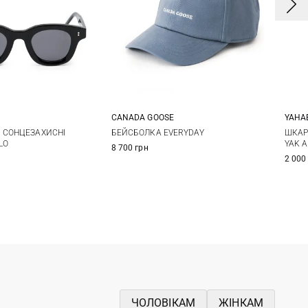
CANADA GOOSE
YAHA
One size
One size
 СОНЦЕЗАХИСНІ
БЕЙСБОЛКА EVERYDAY
ШКАР
LO
YAK 
8 700 грн
2 000
ЧОЛОВІКАМ
ЖІНКАМ