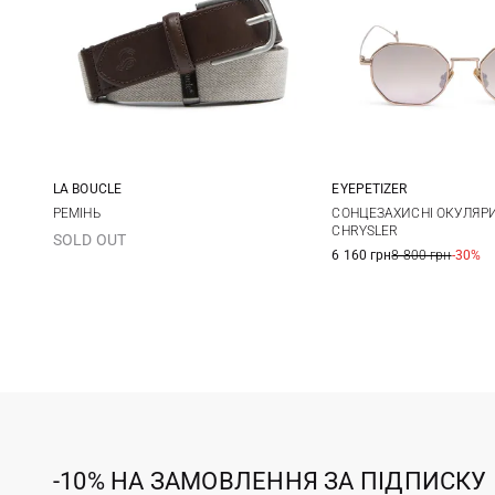
LA BOUCLE
EYEPETIZER
M
One size
РЕМIНЬ
СОНЦЕЗАХИСНІ ОКУЛЯРИ 
CHRYSLER
SOLD OUT
6 160 грн
8 800 грн
-30%
-10% НА ЗАМОВЛЕННЯ ЗА ПІДПИСКУ