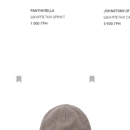
PANTHERELLA
JOHNSTONS OF
L
S
M
L
ШКАРПЕТКИ SPRINT
ШКАРПЕТКИ CA
1 000 ГРН
3 900 ГРН