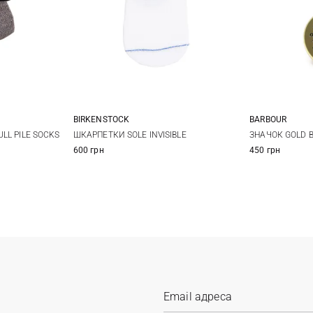
BIRKENSTOCK
BARBOUR
36-38
39-41
LL PILE SOCKS
ШКАРПЕТКИ SOLE INVISIBLE
ЗНАЧОК GOLD 
600 грн
450 грн