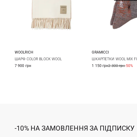
WOOLRICH
GRAMICCI
One size
One size
ШАРФ COLOR BLOCK WOOL
ШКАРПЕТКИ WOOL MIX FU
7 900 грн
1 150 грн
2 300 грн
-50%
-10% НА ЗАМОВЛЕННЯ ЗА ПІДПИСКУ