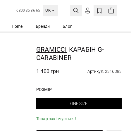
UK
0800 35 86 65
Home
Бренди
Блог
МОЯ ОБЛІКІВКА
УВІЙТИ
GRAMICCI
КАРАБІН G-
Ще не зареєстровані?
CARABINER
СТВОРИТИ ОБЛІКІВКУ
1 400 грн
Артикул: 2316383
РОЗМІР
ONE SIZE
Товар закінчується!