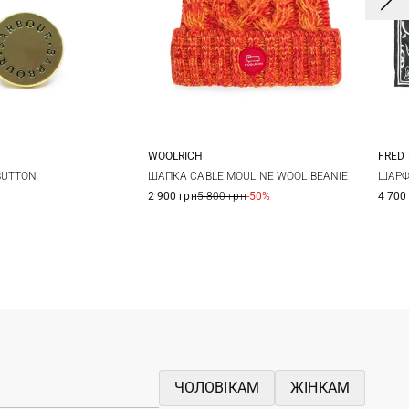
WOOLRICH
FRED
One size
M
L
XL
BUTTON
ШАПКА CABLE MOULINE WOOL BEANIE
ШАРФ
2 900 грн
5 800 грн
-50%
4 700
ЧОЛОВІКАМ
ЖІНКАМ