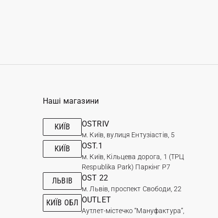
Наші магазини
OSTRIV
КИЇВ
м. Київ, вулиця Ентузіастів, 5
OST.1
КИЇВ
м. Київ, Кільцева дорога, 1 (ТРЦ
Respublika Park) Паркінг Р7
OST 22
ЛЬВІВ
м. Львів, проспект Свободи, 22
OUTLET
КИЇВ ОБЛ
Аутлет-містечко “Мануфактура”,