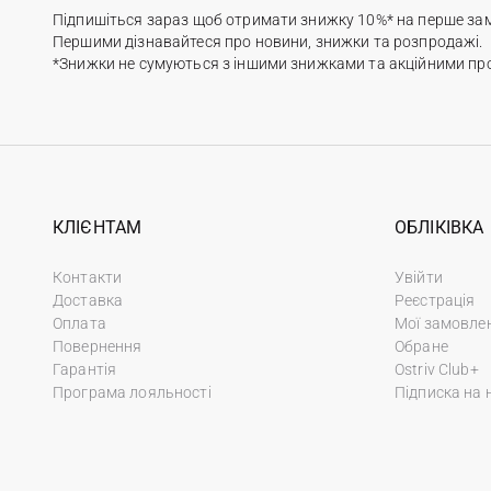
Підпишіться зараз щоб отримати знижку 10%* на перше за
Першими дізнавайтеся про новини, знижки та розпродажі.
*Знижки не сумуються з іншими знижками та акційними пр
КЛІЄНТАМ
ОБЛІКІВКА
Контакти
Увійти
Доставка
Реєстрація
Оплата
Мої замовле
Повернення
Обране
Гарантія
Ostriv Club+
Програма лояльності
Підписка на 