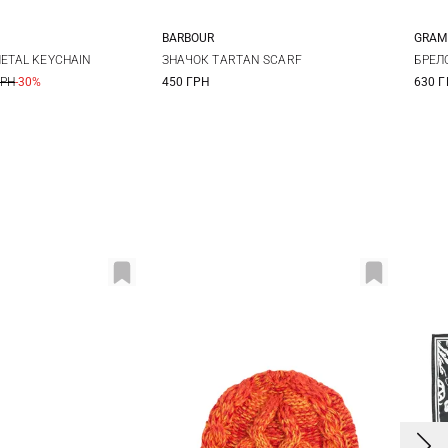
BARBOUR
GRAM
One size
One size
METAL KEYCHAIN
ЗНАЧОК TARTAN SCARF
БРЕЛ
ГРН
-30%
450 ГРН
630 