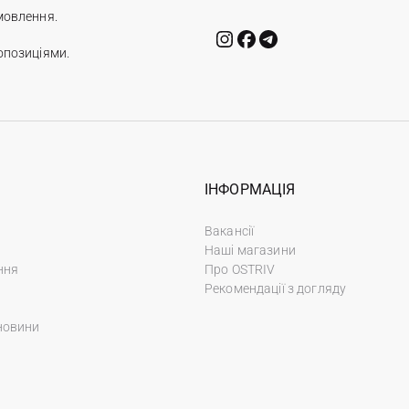
мовлення.
опозиціями.
ІНФОРМАЦІЯ
Вакансії
Наші магазини
ння
Про OSTRIV
Рекомендації з догляду
новини