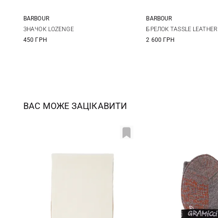
BARBOUR
BARBOUR
One size
One size
ЗНАЧОК LOZENGE
БРЕЛОК TASSLE LEATHER
450 ГРН
2 600 ГРН
ВАС МОЖЕ ЗАЦІКАВИТИ