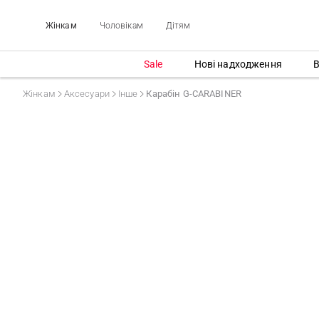
Жінкам
Чоловікам
Дітям
Sale
Нові надходження
В
Жінкам
Аксесуари
Інше
Карабін G-CARABINER