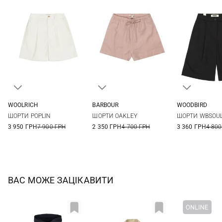
WOOLRICH
BARBOUR
WOODBIRD
25
26
27
28
8
10
12
14
25
26
ШОРТИ POPLIN
ШОРТИ OAKLEY
ШОРТИ WBSOU
29
30
16
3 950 ГРН
7 900 ГРН
2 350 ГРН
4 700 ГРН
3 360 ГРН
4 800
ВАС МОЖЕ ЗАЦІКАВИТИ