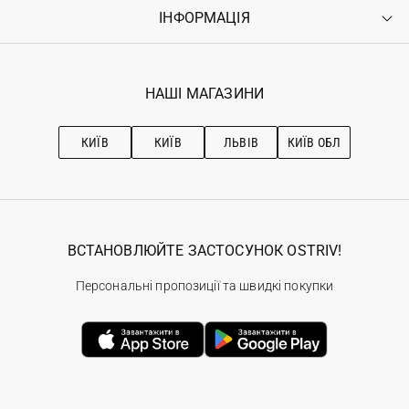
Оплата
ІНФОРМАЦІЯ
Увійти
Повернення
Реєстрація
Гарантія
Мої замовлення
Програма лояльності
Вакансії
Обране
Наші магазини
НАШІ МАГАЗИНИ
Ostriv Club+
Про OSTRIV
Підписка на новини
Рекомендації з догляду
КИЇВ
КИЇВ
ЛЬВІВ
КИЇВ ОБЛ
ВСТАНОВЛЮЙТЕ ЗАСТОСУНОК OSTRIV!
Персональні пропозиції та швидкі покупки