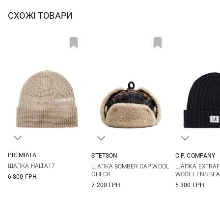
СХОЖІ ТОВАРИ
PREMIATA
STETSON
C.P. COMPANY
One size
M
L
XL
One si
ШАПКА HALTA17
ШАПКА BOMBER CAP WOOL
ШАПКА EXTRAF
CHECK
WOOL LENS BEA
6 800 ГРН
7 200 ГРН
5 300 ГРН