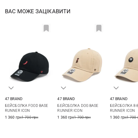
ВАС МОЖЕ ЗАЦІКАВИТИ
47 BRAND
47 BRAND
47 BRAND
One size
One size
One si
БЕЙСБОЛКА FOOD BASE
БЕЙСБОЛКА DOG BASE
БЕЙСБОЛКА 8-B
RUNNER ICON
RUNNER ICON
RUNNER ICON
1 360 грн
1 700 грн
1 360 грн
1 700 грн
1 360 грн
1 700 