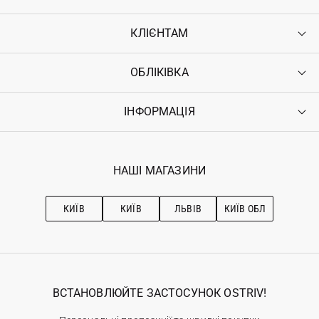
КЛІЄНТАМ
ОБЛІКІВКА
Контакти
Доставка
Оплата
ІНФОРМАЦІЯ
Увійти
Повернення
Реєстрація
Гарантія
Мої замовлення
Програма лояльності
Вакансії
Обране
Наші магазини
НАШІ МАГАЗИНИ
Ostriv Club+
Про OSTRIV
Підписка на новини
Рекомендації з догляду
КИЇВ
КИЇВ
ЛЬВІВ
КИЇВ ОБЛ
ВСТАНОВЛЮЙТЕ ЗАСТОСУНОК OSTRIV!