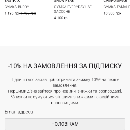
SNOW PEAK
EASTPAK
CAMPOMAGGI
One Size
One Size
One Si
СУМКА EVERYDAY USE
СУМКА BUDDY
СУМКА-ГАМАН
SACOCHE
1 190 грн
1 700 грн
10 300 грн
4 100 грн
-10% НА ЗАМОВЛЕННЯ ЗА ПІДПИСКУ
Підпишіться зараз щоб отримати знижку 10%* на перше
замовлення.
Першими дізнавайтеся про новини, знижки та розпродажі.
*Знижки не сумуються з іншими знижками та акційними
пропозиціями.
ЧОЛОВІКАМ