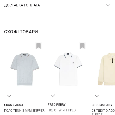
ДОСТАВКА І ОПЛАТА
СХОЖІ ТОВАРИ
FRED PERRY
GRAN SASSO
C.P. COMPANY
38
40
42
44
48
50
52
54
M
L
ПОЛО TWIN TIPPED
ПОЛО TENNIS M/M SKIPPER
СВІТШОТ DIAGO
46
56
58
FLEECE