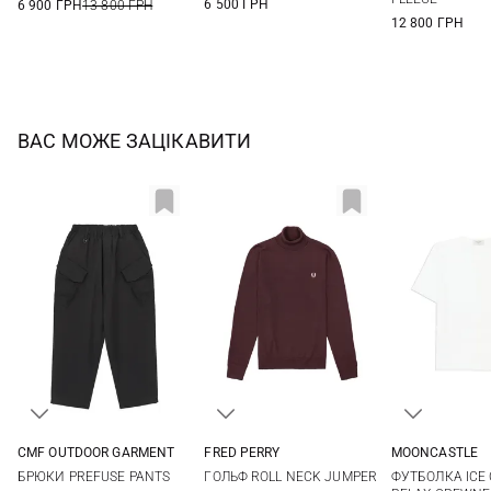
6 500 ГРН
6 900 ГРН
13 800 ГРН
12 800 ГРН
ВАС МОЖЕ ЗАЦІКАВИТИ
CMF OUTDOOR GARMENT
FRED PERRY
MOONCASTLE
S
M
L
XL
M
L
XL
M
L
БРЮКИ PREFUSE PANTS
ГОЛЬФ ROLL NECK JUMPER
ФУТБОЛКА ICE