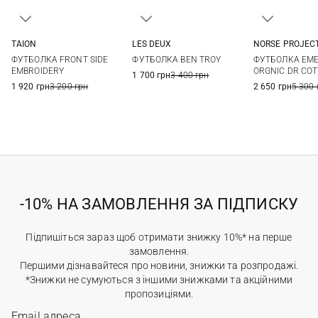
TAION
LES DEUX
NORSE PROJEC
S
M
L
XL
M
L
XL
XXL
S
M
ФУТБОЛКА FRONT SIDE
ФУТБОЛКА BEN TROY
ФУТБОЛКА EM
XXL
EMBROIDERY
ORGNIC DR CO
1 700 грн
3 400 грн
1 920 грн
3 200 грн
2 650 грн
5 300 
-10% НА ЗАМОВЛЕННЯ ЗА ПІДПИСКУ
Підпишіться зараз щоб отримати знижку 10%* на перше
замовлення.
Першими дізнавайтеся про новини, знижки та розпродажі.
*Знижки не сумуються з іншими знижками та акційними
пропозиціями.