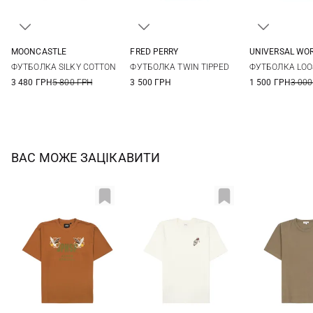
MOONCASTLE
FRED PERRY
UNIVERSAL WO
M
L
XL
XXL
S
M
L
XL
M
L
ФУТБОЛКА SILKY COTTON
ФУТБОЛКА TWIN TIPPED
ФУТБОЛКА LOO
XXL
3 480 ГРН
5 800 ГРН
3 500 ГРН
1 500 ГРН
3 000
ВАС МОЖЕ ЗАЦІКАВИТИ