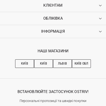
КЛІЄНТАМ
ОБЛІКІВКА
Контакти
Доставка
Оплата
ІНФОРМАЦІЯ
Увійти
Повернення
Реєстрація
Гарантія
Мої замовлення
Програма лояльності
Вакансії
Обране
Наші магазини
НАШІ МАГАЗИНИ
Ostriv Club+
Про OSTRIV
Підписка на новини
Рекомендації з догляду
КИЇВ
КИЇВ
ЛЬВІВ
КИЇВ ОБЛ
ВСТАНОВЛЮЙТЕ ЗАСТОСУНОК OSTRIV!
Персональні пропозиції та швидкі покупки