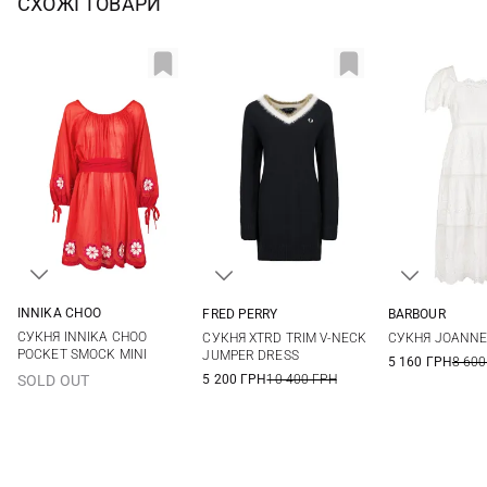
СХОЖІ ТОВАРИ
INNIKA CHOO
FRED PERRY
BARBOUR
1
2
6
8
10
8
10
СУКНЯ INNIKA CHOO
СУКНЯ XTRD TRIM V-NECK
СУКНЯ JOANNE 
POCKET SMOCK MINI
JUMPER DRESS
5 160 ГРН
8 600
5 200 ГРН
10 400 ГРН
SOLD OUT