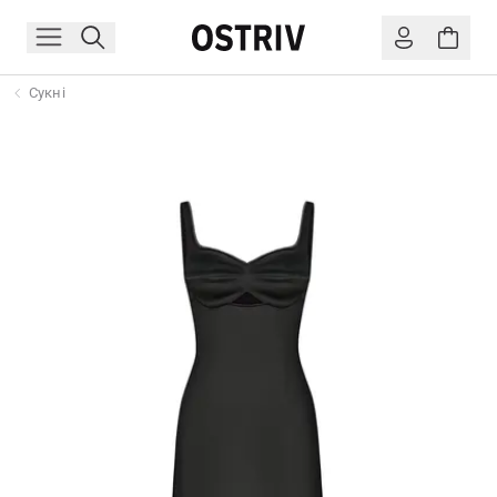
Сукні