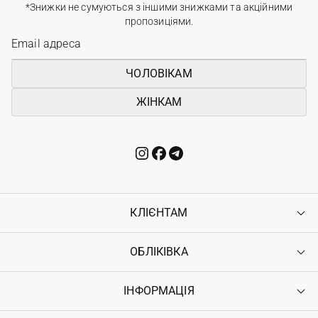
*Знижки не сумуються з іншими знижками та акційними
пропозиціями.
ЧОЛОВІКАМ
ЖІНКАМ
КЛІЄНТАМ
ОБЛІКІВКА
Контакти
Доставка
Оплата
ІНФОРМАЦІЯ
Увійти
Повернення
Реєстрація
Гарантія