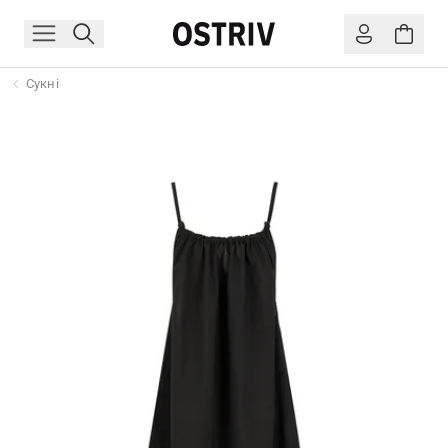
Сукні