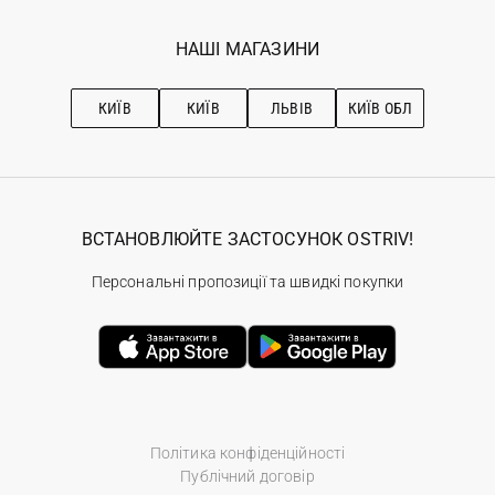
Мої замовлення
Програма лояльності
Вакансії
Обране
Наші магазини
НАШІ МАГАЗИНИ
Ostriv Club+
Про OSTRIV
Підписка на новини
Рекомендації з догляду
КИЇВ
КИЇВ
ЛЬВІВ
КИЇВ ОБЛ
ВСТАНОВЛЮЙТЕ ЗАСТОСУНОК OSTRIV!
Персональні пропозиції та швидкі покупки
Політика конфіденційності
Публічний договір