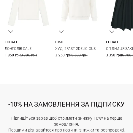
ECOALF
DIME
ECOALF
XS
S
M
L
XS
S
M
L
S
M
ЛОНГСЛІВ CALE
ХУДІ 2FAST 2DELICIOUS
СПІДНИЦЯ SAK
XL
1 850 грн
3 700 грн
3 250 грн
6 500 грн
3 350 грн
6 700 
-10% НА ЗАМОВЛЕННЯ ЗА ПІДПИСКУ
Підпишіться зараз щоб отримати знижку 10%* на перше
замовлення.
Першими дізнавайтеся про новини, знижки та розпродажі.