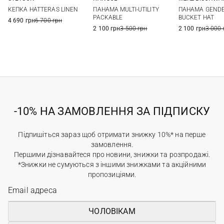
57
58
59
60
One size
M
L
КЕПКА HATTERAS LINEN
ПАНАМА MULTI-UTILITY
ПАНАМА GENDE
61
62
PACKABLE
BUCKET HAT
4 690 грн
6 700 грн
2 100 грн
3 500 грн
2 100 грн
3 000 
-10% НА ЗАМОВЛЕННЯ ЗА ПІДПИСКУ
Підпишіться зараз щоб отримати знижку 10%* на перше
замовлення.
Першими дізнавайтеся про новини, знижки та розпродажі.
*Знижки не сумуються з іншими знижками та акційними
пропозиціями.
ЧОЛОВІКАМ