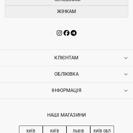
ЖІНКАМ
КЛІЄНТАМ
ОБЛІКІВКА
Контакти
Доставка
Оплата
ІНФОРМАЦІЯ
Увійти
Повернення
Реєстрація
Гарантія
Мої замовлення
Програма лояльності
Вакансії
Обране
Наші магазини
НАШІ МАГАЗИНИ
Ostriv Club+
Про OSTRIV
Підписка на новини
Рекомендації з догляду
КИЇВ
КИЇВ
ЛЬВІВ
КИЇВ ОБЛ