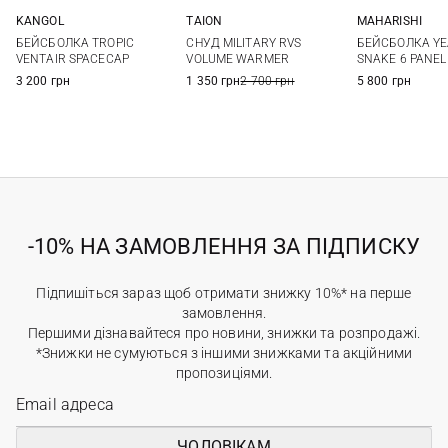
KANGOL
TAION
MAHARISHI
S
M
L
One size
One si
БЕЙСБОЛКА TROPIC
СНУД MILITARY RVS
БЕЙСБОЛКА YE
VENTAIR SPACECAP
VOLUME WARMER
SNAKE 6 PANEL
3 200 грн
1 350 грн
2 700 грн
5 800 грн
-10% НА ЗАМОВЛЕННЯ ЗА ПІДПИСКУ
Підпишіться зараз щоб отримати знижку 10%* на перше
замовлення.
Першими дізнавайтеся про новини, знижки та розпродажі.
*Знижки не сумуються з іншими знижками та акційними
пропозиціями.
ЧОЛОВІКАМ