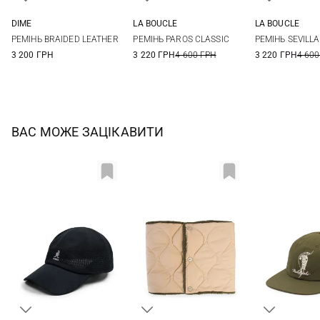
DIME
LA BOUCLE
LA BOUCLE
S/M
L/XL
M
M
РЕМІНЬ BRAIDED LEATHER
РЕМIНЬ PAROS CLASSIC
РЕМIНЬ SEVILLA
3 200 ГРН
3 220 ГРН
4 600 ГРН
3 220 ГРН
4 600
ВАС МОЖЕ ЗАЦІКАВИТИ