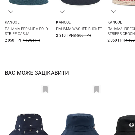
KANGOL
KANGOL
KANGOL
L
S
M
XL
One si
ПАНАМА BERMUDA BOLD
ПАНАМА WASHED BUCKET
ПАНАМА IRREG
STRIPE CASUAL
STRIPES CROCH
2 310 ГРН
3 300 ГРН
2 050 ГРН
4 100 ГРН
2 050 ГРН
4 100
ВАС МОЖЕ ЗАЦІКАВИТИ