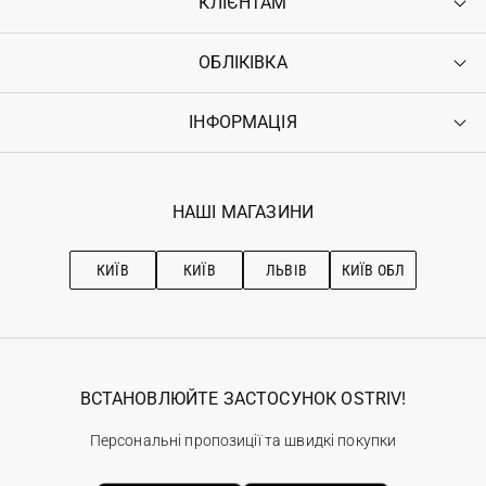
КЛІЄНТАМ
ОБЛІКІВКА
Контакти
Доставка
Оплата
ІНФОРМАЦІЯ
Увійти
Повернення
Реєстрація
Гарантія
Мої замовлення
Програма лояльності
Вакансії
Обране
Наші магазини
НАШІ МАГАЗИНИ
Ostriv Club+
Про OSTRIV
Підписка на новини
Рекомендації з догляду
КИЇВ
КИЇВ
ЛЬВІВ
КИЇВ ОБЛ
ВСТАНОВЛЮЙТЕ ЗАСТОСУНОК OSTRIV!
Персональні пропозиції та швидкі покупки