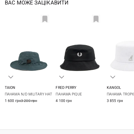
ВАС МОЖЕ ЗАЦІКАВИТИ
TAION
FRED PERRY
KANGOL
One size
S
M
L
S
M
ПАНАМА N/D MILITARY HAT
ПАНАМА PIQUE
ПАНАМА TROPIC
1 600 грн
3 200 грн
4 100 грн
3 855 грн