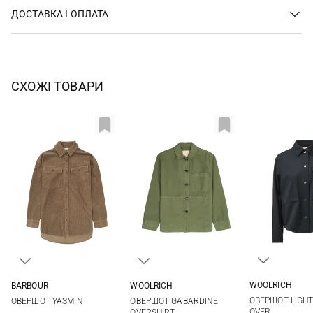
ДОСТАВКА І ОПЛАТА
СХОЖІ ТОВАРИ
WOOLRICH
BARBOUR
WOOLRICH
S
M
8
10
12
14
XS
S
M
ОВЕРШОТ LIGH
ОВЕРШОТ YASMIN
ОВЕРШОТ GABARDINE
16
OVER
OVERSHIRT