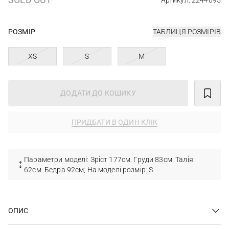
Артикул: 2244095
РОЗМІР
ТАБЛИЦЯ РОЗМІРІВ
XS
S
M
ДОДАТИ ДО КОШИКУ
ПРИДБАТИ В ОДИН КЛІК
Параметри моделі: Зріст 177см. Груди 83см. Талія
62см. Бедра 92см; На моделі розмір: S
ОПИС