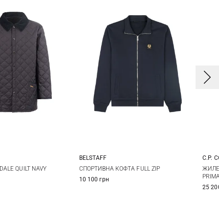
BELSTAFF
C.P. 
M
L
XL
S
M
L
XL
DALE QUILT NAVY
СПОРТИВНА КОФТА FULL ZIP
ЖИЛЕ
PRIMA
10 100 грн
XL
XXL
3XL
25 20