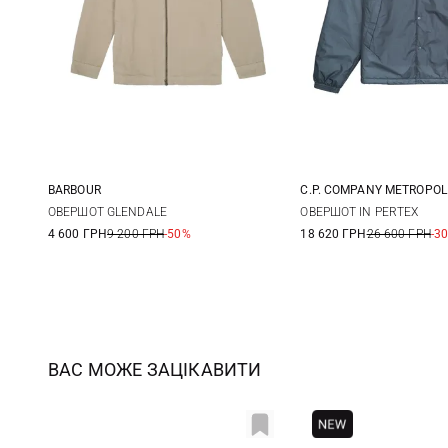
BARBOUR
C.P. COMPANY METROPOL
M
L
XL
XXL
M
L
ОВЕРШОТ GLENDALE
ОВЕРШОТ IN PERTEX
4 600 ГРН
9 200 ГРН
-50%
18 620 ГРН
26 600 ГРН
-3
ВАС МОЖЕ ЗАЦІКАВИТИ