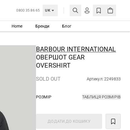
UK
0800 35 86 65
Home
Бренди
Блог
МОЯ ОБЛІКІВКА
УВІЙТИ
BARBOUR INTERNATIONAL
Ще не зареєстровані?
ОВЕРШОТ GEAR
СТВОРИТИ ОБЛІКІВКУ
OVERSHIRT
SOLD OUT
Артикул: 2249833
РОЗМІР
ТАБЛИЦЯ РОЗМІРІВ
ДОДАТИ ДО КОШИКУ