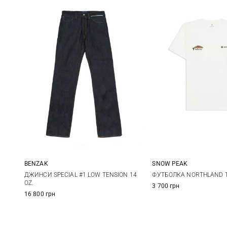
BENZAK
SNOW PEAK
31
32
33
34
S
M
ДЖИНСИ SPECIAL #1 LOW TENSION 14
ФУТБОЛКА NORTHLAND 
OZ.
3 700 грн
36
38
XXL
16 800 грн