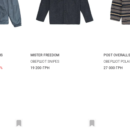
IS
MISTER FREEDOM
POST OVERALL
XL
M
L
XL
XXL
M
ОВЕРШОТ SNIPES
ОВЕРШОТ POLA
0%
19 200 ГРН
27 000 ГРН
3XL