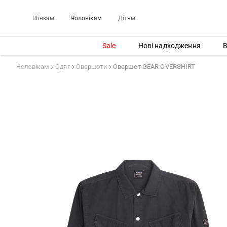
Жінкам
Чоловікам
Дітям
Sale
Нові надходження
В
Чоловікам
Одяг
Овершоти
Овершот GEAR OVERSHIRT