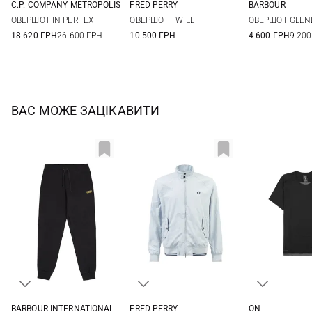
C.P. COMPANY METROPOLIS
FRED PERRY
BARBOUR
M
L
XL
M
L
XL
S
M
ОВЕРШОТ IN PERTEX
ОВЕРШОТ TWILL
ОВЕРШОТ GLEN
XXL
3XL
18 620 ГРН
26 600 ГРН
10 500 ГРН
4 600 ГРН
9 200
ВАС МОЖЕ ЗАЦІКАВИТИ
BARBOUR INTERNATIONAL
FRED PERRY
ON