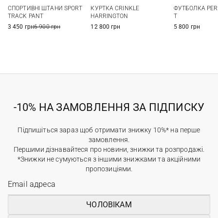
S
M
L
XL
M
L
XL
S
СПОРТИВНІ ШТАНИ SPORT
КУРТКА CRINKLE
ФУТБОЛКА PER
XXL
3XL
TRACK PANT
HARRINGTON
T
3 450 грн
6 900 грн
12 800 грн
5 800 грн
-10% НА ЗАМОВЛЕННЯ ЗА ПІДПИСКУ
Підпишіться зараз щоб отримати знижку 10%* на перше
замовлення.
Першими дізнавайтеся про новини, знижки та розпродажі.
*Знижки не сумуються з іншими знижками та акційними
пропозиціями.
ЧОЛОВІКАМ