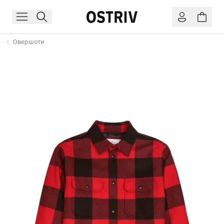
Овершоти