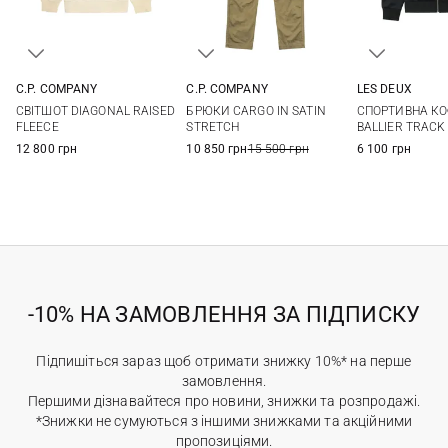
C.P. COMPANY
C.P. COMPANY
LES DEUX
M
L
XL
XXL
46
48
50
52
S
M
СВІТШОТ DIAGONAL RAISED
БРЮКИ CARGO IN SATIN
СПОРТИВНА К
54
XXL
FLEECE
STRETCH
BALLIER TRACK
12 800 грн
10 850 грн
15 500 грн
6 100 грн
-10% НА ЗАМОВЛЕННЯ ЗА ПІДПИСКУ
Підпишіться зараз щоб отримати знижку 10%* на перше
замовлення.
Першими дізнавайтеся про новини, знижки та розпродажі.
*Знижки не сумуються з іншими знижками та акційними
пропозиціями.