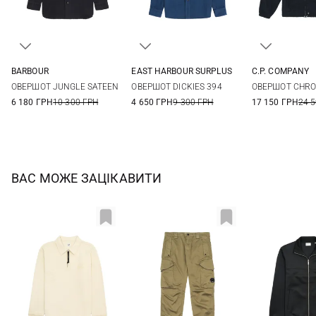
BARBOUR
EAST HARBOUR SURPLUS
C.P. COMPANY
M
L
XL
XXL
48
50
52
54
M
L
ОВЕРШОТ JUNGLE SATEEN
ОВЕРШОТ DICKIES 394
ОВЕРШОТ CHRO
3XL
6 180 ГРН
10 300 ГРН
4 650 ГРН
9 300 ГРН
17 150 ГРН
24 
ВАС МОЖЕ ЗАЦІКАВИТИ