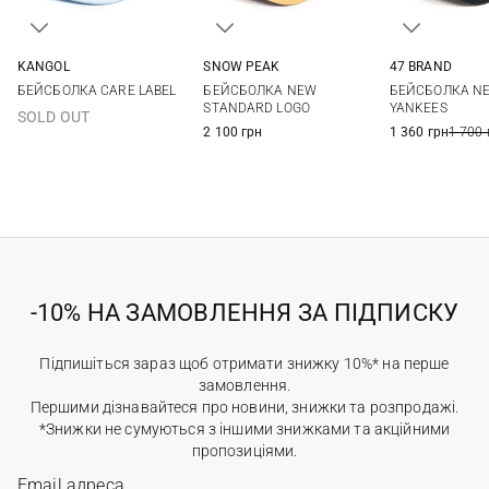
KANGOL
SNOW PEAK
47 BRAND
One size
S
M
One si
БЕЙСБОЛКА CARE LABEL
БЕЙСБОЛКА NEW
БЕЙСБОЛКА N
STANDARD LOGO
YANKEES
SOLD OUT
2 100 грн
1 360 грн
1 700 
-10% НА ЗАМОВЛЕННЯ ЗА ПІДПИСКУ
Підпишіться зараз щоб отримати знижку 10%* на перше
замовлення.
Першими дізнавайтеся про новини, знижки та розпродажі.
*Знижки не сумуються з іншими знижками та акційними
пропозиціями.