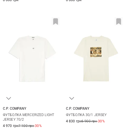
C.P. COMPANY
C.P. COMPANY
S
M
L
XL
M
L
XL
XXL
ФУТБОЛКА MERCERIZED LIGHT
ФУТБОЛКА 30/1 JERSEY
XXL
JERSEY 70/2
4 830 грн
6 900 грн
-30%
4 970 грн
7 100 грн
-30%