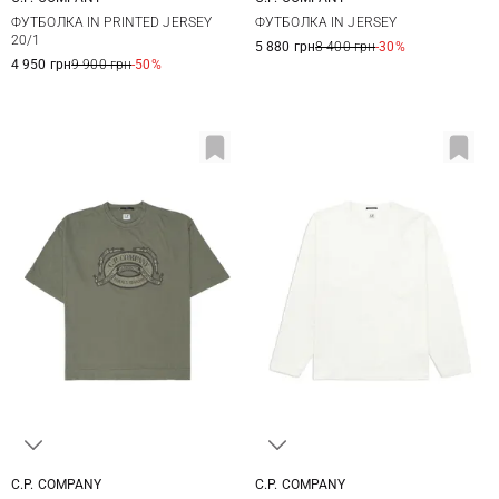
M
L
XL
XXL
M
L
XL
XXL
ФУТБОЛКА IN PRINTED JERSEY
ФУТБОЛКА IN JERSEY
20/1
5 880 грн
8 400 грн
-30%
4 950 грн
9 900 грн
-50%
C.P. COMPANY
C.P. COMPANY
M
L
XL
M
L
XL
XXL