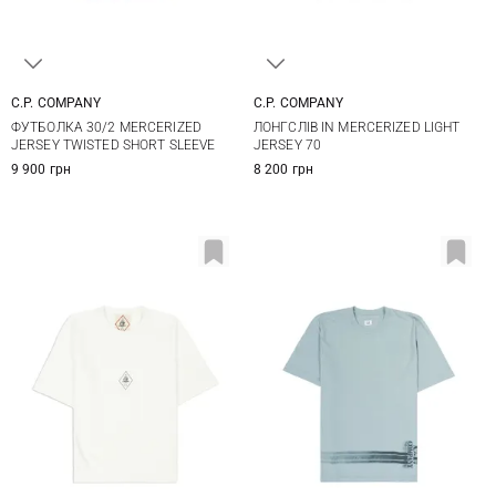
C.P. COMPANY
C.P. COMPANY
M
L
XL
XXL
M
L
XL
XXL
ФУТБОЛКА 30/2 MERCERIZED
ЛОНГСЛІВ IN MERCERIZED LIGHT
JERSEY TWISTED SHORT SLEEVE
JERSEY 70
9 900 грн
8 200 грн