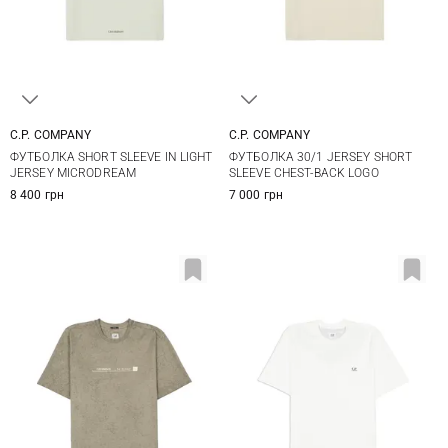
C.P. COMPANY
C.P. COMPANY
M
L
XL
XXL
S
M
L
XL
ФУТБОЛКА SHORT SLEEVE IN LIGHT
ФУТБОЛКА 30/1 JERSEY SHORT
XXL
JERSEY MICRODREAM
SLEEVE CHEST-BACK LOGO
8 400 грн
7 000 грн