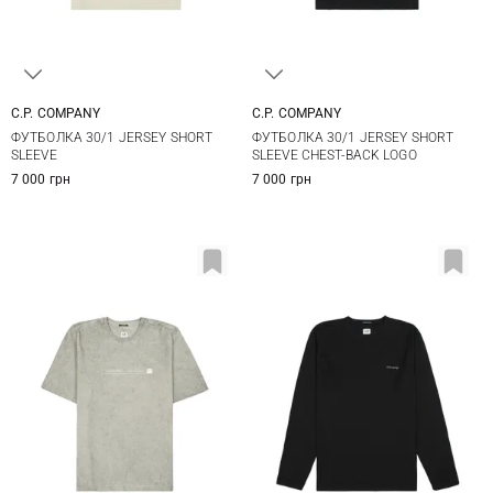
C.P. COMPANY
C.P. COMPANY
M
L
XL
XXL
S
M
L
XL
ФУТБОЛКА 30/1 JERSEY SHORT
ФУТБОЛКА 30/1 JERSEY SHORT
XXL
SLEEVE
SLEEVE CHEST-BACK LOGO
7 000 грн
7 000 грн