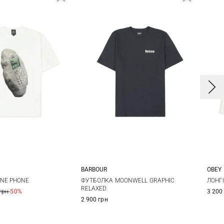
BARBOUR
OBEY
M
L
XL
S
M
L
XL
S
NE PHONE
ФУТБОЛКА MOONWELL GRAPHIC
ЛОНГС
RELAXED
грн
-50%
3 200
XXL
3XL
2 900 грн