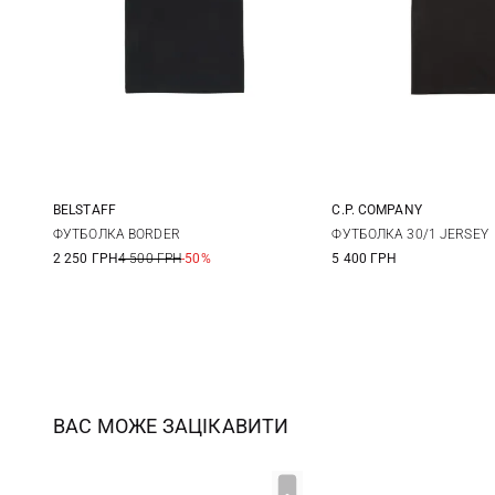
BELSTAFF
C.P. COMPANY
M
L
XL
S
M
ФУТБОЛКА BORDER
ФУТБОЛКА 30/1 JERSEY
2 250 ГРН
4 500 ГРН
-50%
5 400 ГРН
XXL
3XL
ВАС МОЖЕ ЗАЦІКАВИТИ