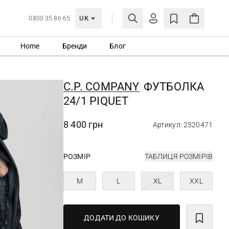
UK
0800 35 86 65
Home
Бренди
Блог
МОЯ ОБЛІКІВКА
УВІЙТИ
C.P. COMPANY
ФУТБОЛКА
Ще не зареєстровані?
24/1 PIQUET
СТВОРИТИ ОБЛІКІВКУ
8 400 грн
Артикул: 2320471
РОЗМІР
ТАБЛИЦЯ РОЗМІРІВ
M
L
XL
XXL
ДОДАТИ ДО КОШИКУ