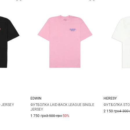
EDWIN
HERESY
L
XL
XS
S
M
L
S
 JERSEY
ФУТБОЛКА LAID-BACK LEAGUE SINGLE
ФУТБОЛКА STO
JERSEY
2 150 грн
4 300 
XL
1 750 грн
3 500 грн
-50%