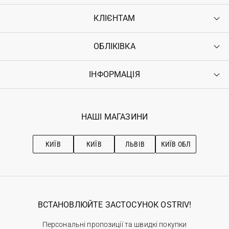
КЛІЄНТАМ
ОБЛІКІВКА
Контакти
Доставка
Оплата
ІНФОРМАЦІЯ
Увійти
Повернення
Реєстрація
Гарантія
Мої замовлення
Програма лояльності
Вакансії
Обране
Наші магазини
НАШІ МАГАЗИНИ
Ostriv Club+
Про OSTRIV
Підписка на новини
Рекомендації з догляду
КИЇВ
КИЇВ
ЛЬВІВ
КИЇВ ОБЛ
ВСТАНОВЛЮЙТЕ ЗАСТОСУНОК OSTRIV!
Персональні пропозиції та швидкі покупки