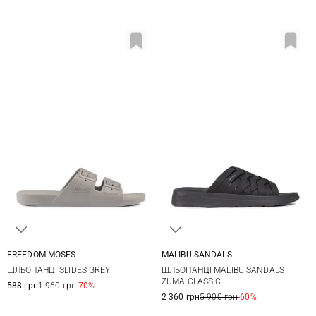
FREEDOM MOSES
MALIBU SANDALS
39/40
40/41
42/43
44/45
9 US
10 US
11 US
12 US
ШЛЬОПАНЦІ SLIDES GREY
ШЛЬОПАНЦІ MALIBU SANDALS
46/47
13 US
ZUMA CLASSIC
588 грн
1 960 грн
-70%
2 360 грн
5 900 грн
-60%