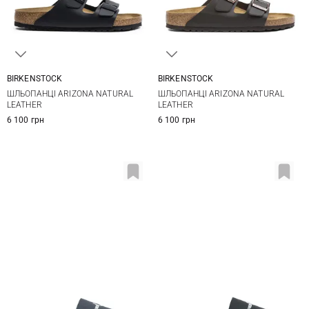
BIRKENSTOCK
BIRKENSTOCK
40
41
42
43
41
42
43
44
ШЛЬОПАНЦІ ARIZONA NATURAL
ШЛЬОПАНЦІ ARIZONA NATURAL
44
45
46
45
46
LEATHER
LEATHER
6 100 грн
6 100 грн