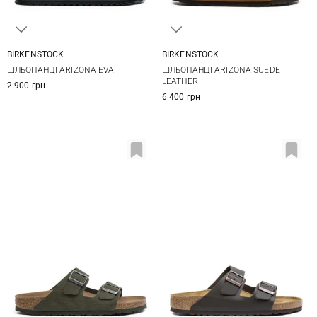
BIRKENSTOCK
BIRKENSTOCK
40
41
42
43
40
41
42
43
ШЛЬОПАНЦІ ARIZONA EVA
ШЛЬОПАНЦІ ARIZONA SUEDE
44
45
46
47
44
45
LEATHER
2 900 грн
48
6 400 грн