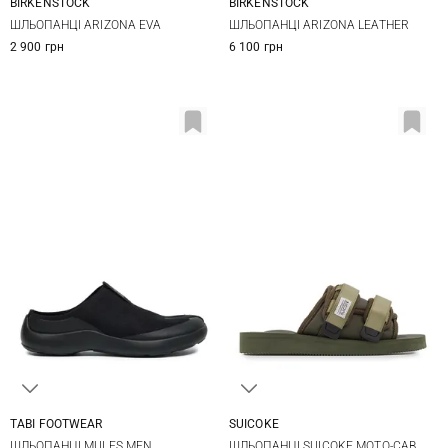
BIRKENSTOCK
BIRKENSTOCK
41
42
43
44
39
40
41
42
ШЛЬОПАНЦІ ARIZONA EVA
ШЛЬОПАНЦІ ARIZONA LEATHER
45
46
47
43
44
45
46
2 900 грн
6 100 грн
47
TABI FOOTWEAR
SUICOKE
41
42
43
44
8
9
10
11
ШЛЬОПАНЦІ MULES MEN
ШЛЬОПАНЦІ SUICOKE MOTO-CAB