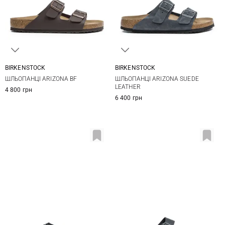
BIRKENSTOCK
BIRKENSTOCK
41
42
43
44
41
42
43
44
ШЛЬОПАНЦІ ARIZONA BF
ШЛЬОПАНЦІ ARIZONA SUEDE
45
46
45
46
LEATHER
4 800 грн
6 400 грн