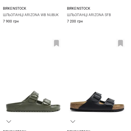
BIRKENSTOCK
BIRKENSTOCK
40
41
42
43
40
41
42
43
ШЛЬОПАНЦІ ARIZONA WB NUBUK
ШЛЬОПАНЦІ ARIZONA SFB
44
45
46
47
44
45
46
7 900 грн
7 200 грн