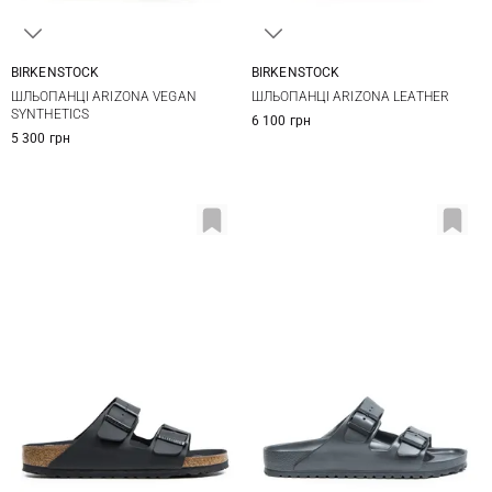
BIRKENSTOCK
BIRKENSTOCK
41
42
43
44
40
41
42
43
ШЛЬОПАНЦІ ARIZONA VEGAN
ШЛЬОПАНЦІ ARIZONA LEATHER
45
46
44
45
46
47
SYNTHETICS
6 100 грн
5 300 грн