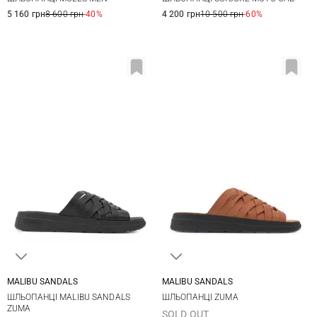
45
46
12
13
5 160 грн
8 600 грн
-40%
4 200 грн
10 500 грн
-60%
MALIBU SANDALS
MALIBU SANDALS
7 US
8 US
9 US
10 US
8 US
9 US
10 US
11 US
ШЛЬОПАНЦІ MALIBU SANDALS
ШЛЬОПАНЦІ ZUMA
11 US
12 US
13 US
12 US
ZUMA
SOLD OUT