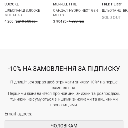
SUICOKE
MERRELL 1TRL
FRED PERRY
8
9
10
11
40
41
42
43
7 UK
8 UK
ШЛЬОПАНЦІ SUICOKE
CАНДАЛІ HYDRO NEXT GEN
ШЛЬОПАНЦІ B
12
13
44
10 UK
11 UK
MOTO-CAB
MOC SE
SOLD OUT
4 200 грн
10 500 грн
3 904 грн
4 880 грн
-10% НА ЗАМОВЛЕННЯ ЗА ПІДПИСКУ
Підпишіться зараз щоб отримати знижку 10%* на перше
замовлення.
Першими дізнавайтеся про новини, знижки та розпродажі.
*Знижки не сумуються з іншими знижками та акційними
пропозиціями.
ЧОЛОВІКАМ