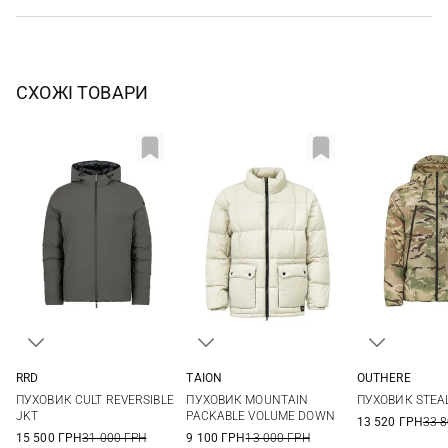
СХОЖІ ТОВАРИ
RRD
TAION
OUTHERE
48
50
52
54
S
M
L
L
ПУХОВИК CULT REVERSIBLE
ПУХОВИК MOUNTAIN
ПУХОВИК STEA
56
58
JKT
PACKABLE VOLUME DOWN
13 520 ГРН
33 
15 500 ГРН
31 000 ГРН
9 100 ГРН
13 000 ГРН