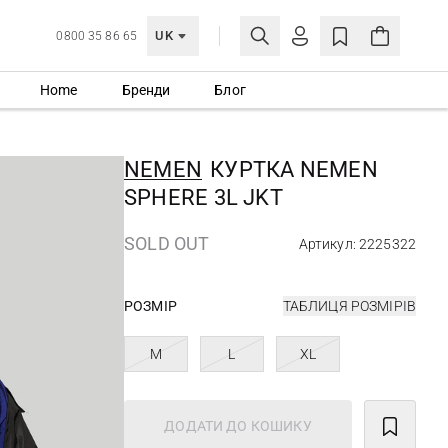
UK
0800 35 86 65
Home
Бренди
Блог
МОЯ ОБЛІКІВКА
УВІЙТИ
NEMEN
КУРТКА NEMEN
Ще не зареєстровані?
SPHERE 3L JKT
СТВОРИТИ ОБЛІКІВКУ
SOLD OUT
Артикул: 2225322
РОЗМІР
ТАБЛИЦЯ РОЗМІРІВ
M
L
XL
ДОДАТИ ДО КОШИКУ