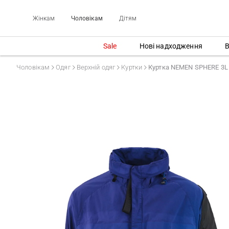
Жінкам
Чоловікам
Дітям
Sale
Нові надходження
В
Чоловікам
Одяг
Верхній одяг
Куртки
Куртка NEMEN SPHERE 3L