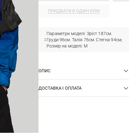
ПРИДБАТИ В ОДИН КЛІК
Параметри моделі: Зріст 187см.
Груди 96см. Талія 76см. Стегна 94см;
Розмір на моделі: М
ОПИС
ДОСТАВКА І ОПЛАТА