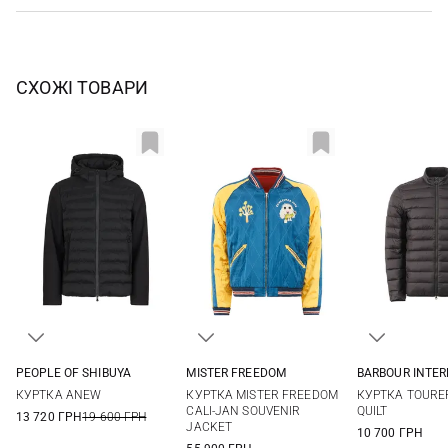
СХОЖІ ТОВАРИ
PEOPLE OF SHIBUYA
MISTER FREEDOM
BARBOUR INTE
48
50
52
54
L
XL
XXL
S
M
КУРТКА ANEW
КУРТКА MISTER FREEDOM
КУРТКА TOURE
56
XXL
CALI-JAN SOUVENIR
QUILT
13 720 ГРН
19 600 ГРН
JACKET
10 700 ГРН