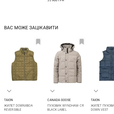
55 900 ГРН
ВАС МОЖЕ ЗАЦІКАВИТИ
TAION
CANADA GOOSE
TAION
XS
S
M
L
M
L
XL
XXL
XS
S
ЖИЛЕТ DOWNXBOA
ПУХОВИК WYNDHAM- CR
ЖИЛЕТ ПУХОВ
XL
XL
XXL
REVERSIBLE
BLACK LABEL
DOWN VEST