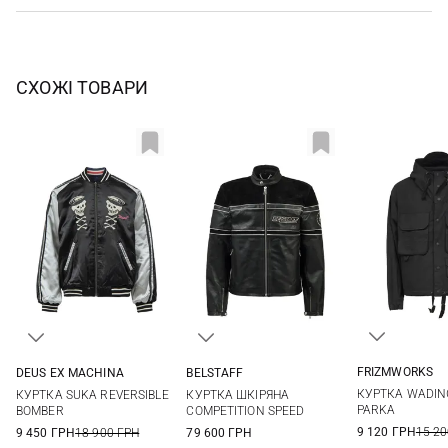
СХОЖІ ТОВАРИ
FRIZMWORKS
DEUS EX MACHINА
BELSTAFF
M
L
M
L
XL
XXL
L
XL
КУРТКА WADIN
КУРТКА SUKA REVERSIBLE
КУРТКА ШКІРЯНА
PARKA
BOMBER
COMPETITION SPEED
9 120 ГРН
15 20
9 450 ГРН
18 900 ГРН
79 600 ГРН