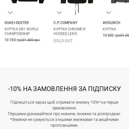
DUKE+DEXTER
C.P. COMPANY
WOOLRICH
M
L
XL
S
M
L
XL
M
L
КУРТКА DR1 WORLD
КУРТКА CHROME-R
КУРТКА
XXL
3XL
CHAMPIONSHIP
HOODED LENS
10 600 грн
21 2
10 700 грн
21 400 грн
SOLD OUT
-10% НА ЗАМОВЛЕННЯ ЗА ПІДПИСКУ
Підпишіться зараз щоб отримати знижку 10%* на перше
замовлення.
Першими дізнавайтеся про новини, знижки та розпродажі.
*Знижки не сумуються з іншими знижками та акційними
пропозиціями.