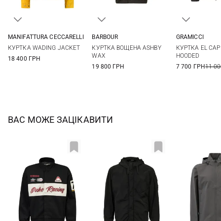
MANIFATTURA CECCARELLI
BARBOUR
GRAMICCI
40
42
S
M
L
XL
S
M
КУРТКА WADING JACKET
КУРТКА ВОЩЕНА ASHBY
КУРТКА EL CA
XXL
3XL
WAX
HOODED
18 400 ГРН
19 800 ГРН
7 700 ГРН
11 00
ВАС МОЖЕ ЗАЦІКАВИТИ