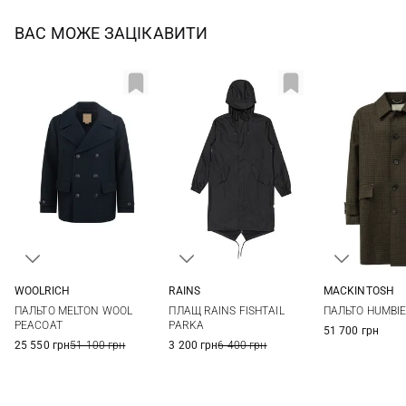
ВАС МОЖЕ ЗАЦІКАВИТИ
WOOLRICH
RAINS
MACKINTOSH
S
M
L
XL
XS
S
M
L
40
42
ПАЛЬТО MELTON WOOL
ПЛАЩ RAINS FISHTAIL
ПАЛЬТО HUMBIE
XXL
XL
PEACOAT
PARKA
51 700 грн
25 550 грн
51 100 грн
3 200 грн
6 400 грн