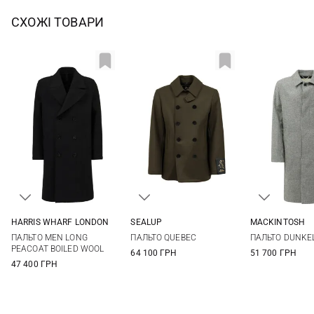
СХОЖІ ТОВАРИ
HARRIS WHARF LONDON
SEALUP
MACKINTOSH
48
50
52
50
52
54
40
42
ПАЛЬТО MEN LONG
ПАЛЬТО QUEBEC
ПАЛЬТО DUNKE
PEACOAT BOILED WOOL
64 100 ГРН
51 700 ГРН
47 400 ГРН