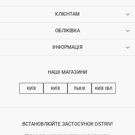
КЛІЄНТАМ
ОБЛІКІВКА
Контакти
Доставка
Оплата
ІНФОРМАЦІЯ
Увійти
Повернення
Реєстрація
Гарантія
Мої замовлення
Програма лояльності
Вакансії
Обране
Наші магазини
НАШІ МАГАЗИНИ
Ostriv Club+
Про OSTRIV
Підписка на новини
Рекомендації з догляду
КИЇВ
КИЇВ
ЛЬВІВ
КИЇВ ОБЛ
ВСТАНОВЛЮЙТЕ ЗАСТОСУНОК OSTRIV!