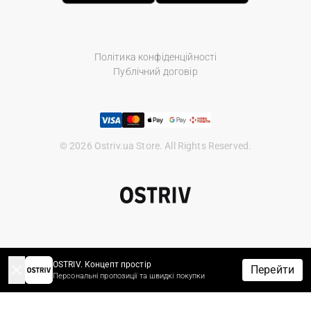
Політика конфіденційності
Публічний договір
© 2026 Ostriv.ua Store. All Rights Reserved.
OSTRIV. Концепт простір
Перейти
Персональні пропозиції та швидкі покупки