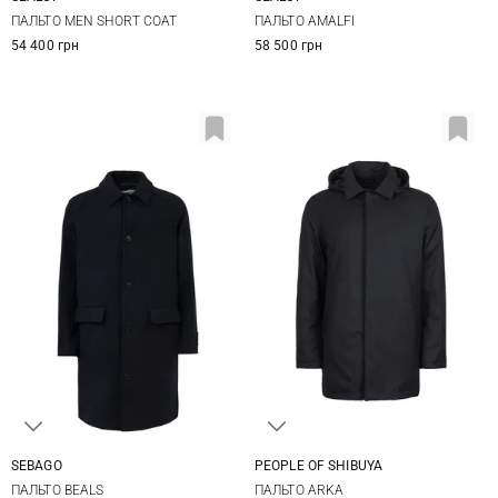
50
52
54
56
50
52
54
56
ПАЛЬТО MEN SHORT COAT
ПАЛЬТО AMALFI
58
54 400 грн
58 500 грн
SEBAGO
PEOPLE OF SHIBUYA
S
M
L
XL
48
50
52
54
ПАЛЬТО BEALS
ПАЛЬТО ARKA