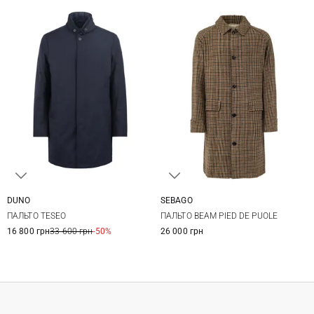
DUNO
SEBAGO
48
50
52
54
M
L
XL
ПАЛЬТО TESEO
ПАЛЬТО BEAM PIED DE PUOLE
56
58
16 800 грн
33 600 грн
-50%
26 000 грн