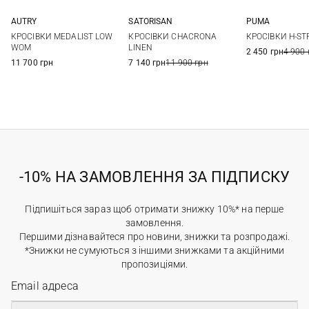
AUTRY
SATORISAN
PUMA
35
36
37
38
37
38
39
40
4,5 UK
5 UK
5
КРОСІВКИ MEDALIST LOW
КРОСІВКИ CHACRONA
КРОСІВКИ H-ST
39
40
41
42
41
6,5 UK
7 UK
7
WOM
LINEN
2 450 грн
4 900 
11 700 грн
7 140 грн
11 900 грн
-10% НА ЗАМОВЛЕННЯ ЗА ПІДПИСКУ
Підпишіться зараз щоб отримати знижку 10%* на перше
замовлення.
Першими дізнавайтеся про новини, знижки та розпродажі.
*Знижки не сумуються з іншими знижками та акційними
пропозиціями.