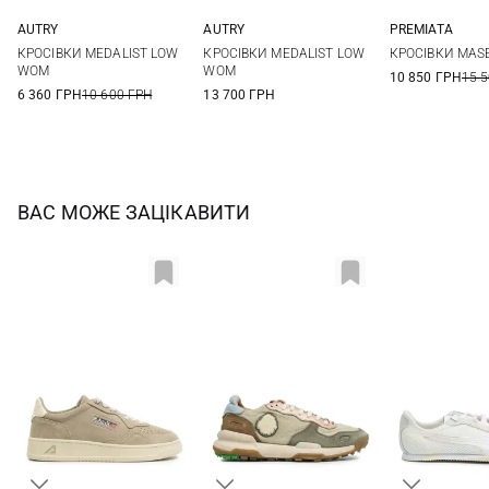
AUTRY
AUTRY
PREMIATA
36
37
38
39
36
37
38
39
35
36
КРОСІВКИ MEDALIST LOW
КРОСІВКИ MEDALIST LOW
КРОСІВКИ MAS
40
41
40
41
39
40
WOM
WOM
10 850 ГРН
15 
6 360 ГРН
10 600 ГРН
13 700 ГРН
ВАС МОЖЕ ЗАЦІКАВИТИ