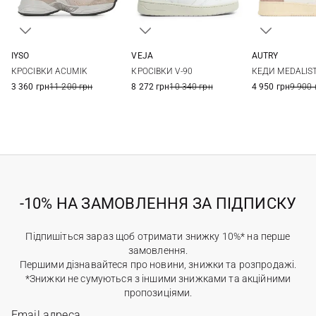
IYSO
VEJA
AUTRY
37
38
39,5
41
36
37
38
39
36
37
КРОСІВКИ ACUMIK
КРОСІВКИ V-90
КЕДИ MEDALIS
40
40
41
3 360 грн
11 200 грн
8 272 грн
10 340 грн
4 950 грн
9 900 
-10% НА ЗАМОВЛЕННЯ ЗА ПІДПИСКУ
Підпишіться зараз щоб отримати знижку 10%* на перше
замовлення.
Першими дізнавайтеся про новини, знижки та розпродажі.
*Знижки не сумуються з іншими знижками та акційними
пропозиціями.