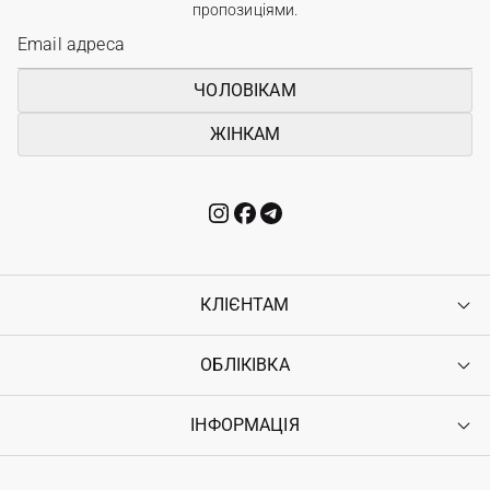
пропозиціями.
ЧОЛОВІКАМ
ЖІНКАМ
КЛІЄНТАМ
ОБЛІКІВКА
Контакти
Доставка
Оплата
ІНФОРМАЦІЯ
Увійти
Повернення
Реєстрація
Гарантія
Мої замовлення
Програма лояльності
Вакансії