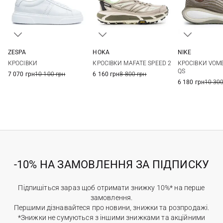
ZESPA
HOKA
NIKE
40
41
42
43
8 US
8,5 US
9 US
9,5 US
8,5 US
9 US
9
КРОСІВКИ
КРОСІВКИ MAFATE SPEED 2
КРОСІВКИ VOM
44
45
10 US
10,5 US
11 US
12 US
10,5 US
11 US
1
QS
7 070 грн
10 100 грн
6 160 грн
8 800 грн
6 180 грн
10 300
-10% НА ЗАМОВЛЕННЯ ЗА ПІДПИСКУ
Підпишіться зараз щоб отримати знижку 10%* на перше
замовлення.
Першими дізнавайтеся про новини, знижки та розпродажі.
*Знижки не сумуються з іншими знижками та акційними