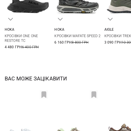
HOKA
HOKA
AIGLE
9 US
10 US
11 US
12 US
8 US
8,5 US
9 US
9,5 US
40
41
КРОСІВКИ ONE ONE
КРОСІВКИ MAFATE SPEED 2
КРОСІВКИ TREK
13 US
10 US
10,5 US
11 US
11,5 US
44
45
RESTORE TC
6 160 ГРН
8 800 ГРН
3 090 ГРН
10 30
13 US
4 480 ГРН
6 400 ГРН
ВАС МОЖЕ ЗАЦІКАВИТИ